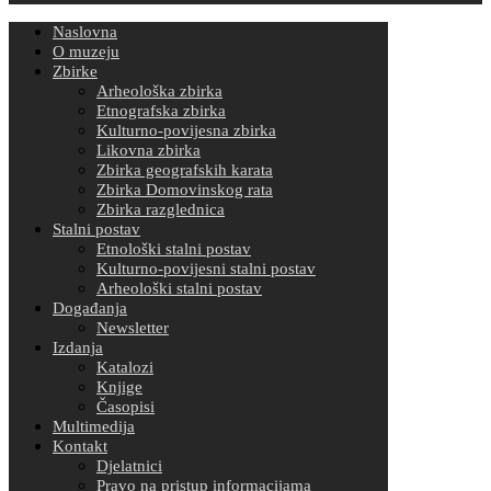
Naslovna
O muzeju
Zbirke
Arheološka zbirka
Etnografska zbirka
Kulturno-povijesna zbirka
Likovna zbirka
Zbirka geografskih karata
Zbirka Domovinskog rata
Zbirka razglednica
Stalni postav
Etnološki stalni postav
Kulturno-povijesni stalni postav
Arheološki stalni postav
Događanja
Newsletter
Izdanja
Katalozi
Knjige
Časopisi
Multimedija
Kontakt
Djelatnici
Pravo na pristup informacijama