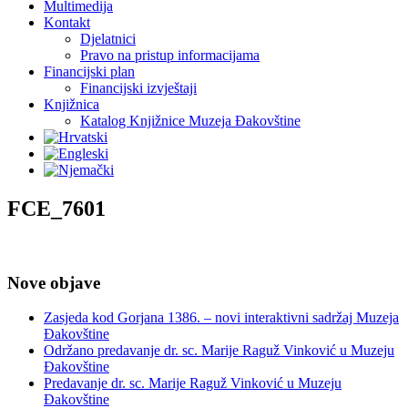
Multimedija
Kontakt
Djelatnici
Pravo na pristup informacijama
Financijski plan
Financijski izvještaji
Knjižnica
Katalog Knjižnice Muzeja Đakovštine
FCE_7601
Nove objave
Zasjeda kod Gorjana 1386. – novi interaktivni sadržaj Muzeja
Đakovštine
Održano predavanje dr. sc. Marije Raguž Vinković u Muzeju
Đakovštine
Predavanje dr. sc. Marije Raguž Vinković u Muzeju
Đakovštine