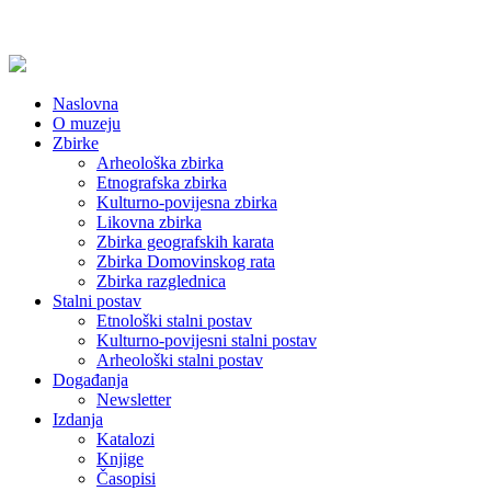
Naslovna
O muzeju
Zbirke
Arheološka zbirka
Etnografska zbirka
Kulturno-povijesna zbirka
Likovna zbirka
Zbirka geografskih karata
Zbirka Domovinskog rata
Zbirka razglednica
Stalni postav
Etnološki stalni postav
Kulturno-povijesni stalni postav
Arheološki stalni postav
Događanja
Newsletter
Izdanja
Katalozi
Knjige
Časopisi