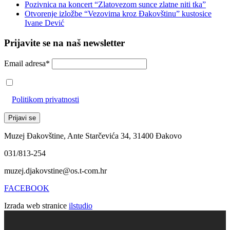
Pozivnica na koncert “Zlatovezom sunce zlatne niti tka”
Otvorenje izložbe “Vezovima kroz Đakovštinu” kustosice
Ivane Dević
Prijavite se na naš newsletter
Email adresa*
Prihvaćam da će se email adresa koristiti u skladu s našom
Politikom privatnosti
Muzej Đakovštine, Ante Starčevića 34, 31400 Đakovo
031/813-254
muzej.djakovstine@os.t-com.hr
FACEBOOK
Izrada web stranice
ilstudio