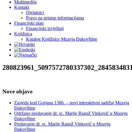
Multimedija
Kontakt
Djelatnici
Pravo na pristup informacijama
Financijski plan
Financijski izvještaji
Knjižnica
Katalog Knjižnice Muzeja Đakovštine
280823961_5097572780337302_284583483
Nove objave
Zasjeda kod Gorjana 1386. – novi interaktivni sadržaj Muzeja
Đakovštine
Održano predavanje dr. sc. Marije Raguž Vinković u Muzeju
Đakovštine
Predavanje dr. sc. Marije Raguž Vinković u Muzeju
Đakovštine