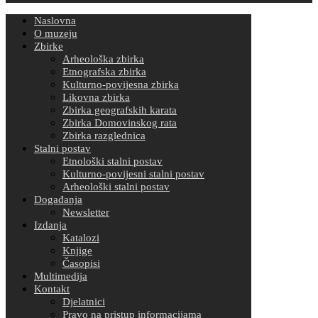
Naslovna
O muzeju
Zbirke
Arheološka zbirka
Etnografska zbirka
Kulturno-povijesna zbirka
Likovna zbirka
Zbirka geografskih karata
Zbirka Domovinskog rata
Zbirka razglednica
Stalni postav
Etnološki stalni postav
Kulturno-povijesni stalni postav
Arheološki stalni postav
Događanja
Newsletter
Izdanja
Katalozi
Knjige
Časopisi
Multimedija
Kontakt
Djelatnici
Pravo na pristup informacijama