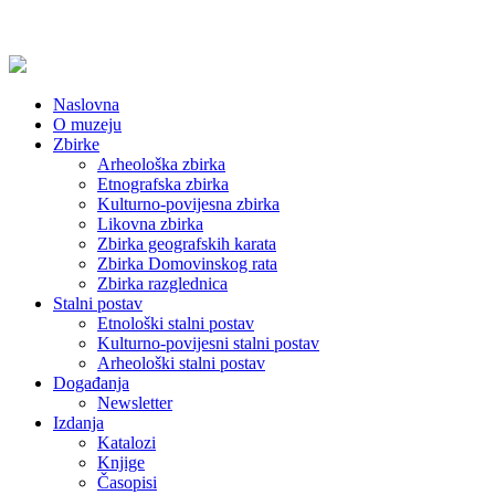
Naslovna
O muzeju
Zbirke
Arheološka zbirka
Etnografska zbirka
Kulturno-povijesna zbirka
Likovna zbirka
Zbirka geografskih karata
Zbirka Domovinskog rata
Zbirka razglednica
Stalni postav
Etnološki stalni postav
Kulturno-povijesni stalni postav
Arheološki stalni postav
Događanja
Newsletter
Izdanja
Katalozi
Knjige
Časopisi