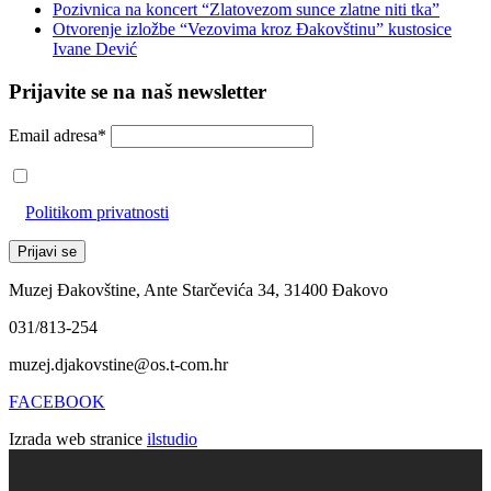
Pozivnica na koncert “Zlatovezom sunce zlatne niti tka”
Otvorenje izložbe “Vezovima kroz Đakovštinu” kustosice
Ivane Dević
Prijavite se na naš newsletter
Email adresa*
Prihvaćam da će se email adresa koristiti u skladu s našom
Politikom privatnosti
Muzej Đakovštine, Ante Starčevića 34, 31400 Đakovo
031/813-254
muzej.djakovstine@os.t-com.hr
FACEBOOK
Izrada web stranice
ilstudio