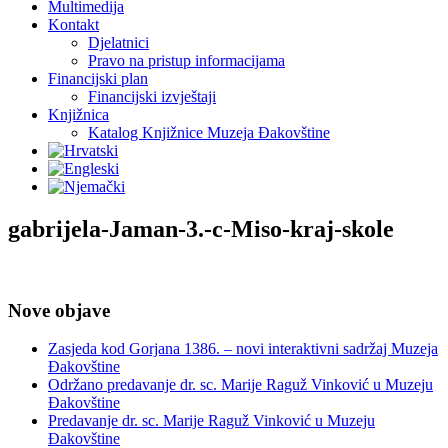
Multimedija
Kontakt
Djelatnici
Pravo na pristup informacijama
Financijski plan
Financijski izvještaji
Knjižnica
Katalog Knjižnice Muzeja Đakovštine
gabrijela-Jaman-3.-c-Miso-kraj-skole
Nove objave
Zasjeda kod Gorjana 1386. – novi interaktivni sadržaj Muzeja
Đakovštine
Održano predavanje dr. sc. Marije Raguž Vinković u Muzeju
Đakovštine
Predavanje dr. sc. Marije Raguž Vinković u Muzeju
Đakovštine