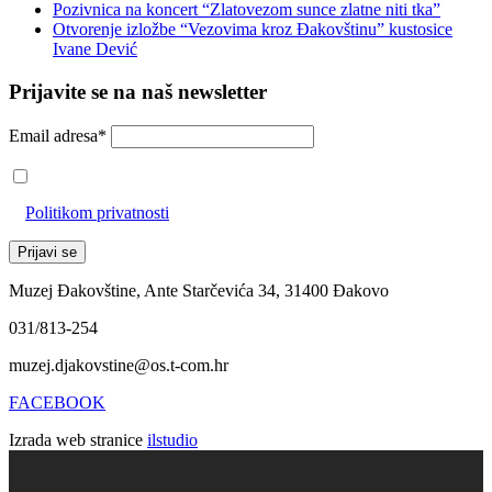
Pozivnica na koncert “Zlatovezom sunce zlatne niti tka”
Otvorenje izložbe “Vezovima kroz Đakovštinu” kustosice
Ivane Dević
Prijavite se na naš newsletter
Email adresa*
Prihvaćam da će se email adresa koristiti u skladu s našom
Politikom privatnosti
Muzej Đakovštine, Ante Starčevića 34, 31400 Đakovo
031/813-254
muzej.djakovstine@os.t-com.hr
FACEBOOK
Izrada web stranice
ilstudio