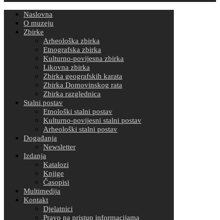
Naslovna
O muzeju
Zbirke
Arheološka zbirka
Etnografska zbirka
Kulturno-povijesna zbirka
Likovna zbirka
Zbirka geografskih karata
Zbirka Domovinskog rata
Zbirka razglednica
Stalni postav
Etnološki stalni postav
Kulturno-povijesni stalni postav
Arheološki stalni postav
Događanja
Newsletter
Izdanja
Katalozi
Knjige
Časopisi
Multimedija
Kontakt
Djelatnici
Pravo na pristup informacijama