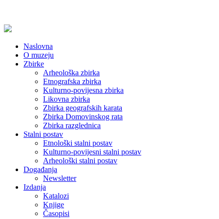
Naslovna
O muzeju
Zbirke
Arheološka zbirka
Etnografska zbirka
Kulturno-povijesna zbirka
Likovna zbirka
Zbirka geografskih karata
Zbirka Domovinskog rata
Zbirka razglednica
Stalni postav
Etnološki stalni postav
Kulturno-povijesni stalni postav
Arheološki stalni postav
Događanja
Newsletter
Izdanja
Katalozi
Knjige
Časopisi