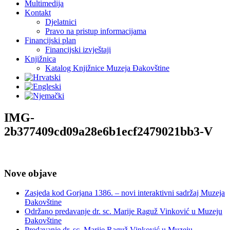
Multimedija
Kontakt
Djelatnici
Pravo na pristup informacijama
Financijski plan
Financijski izvještaji
Knjižnica
Katalog Knjižnice Muzeja Đakovštine
IMG-
2b377409cd09a28e6b1ecf2479021bb3-V
Nove objave
Zasjeda kod Gorjana 1386. – novi interaktivni sadržaj Muzeja
Đakovštine
Održano predavanje dr. sc. Marije Raguž Vinković u Muzeju
Đakovštine
Predavanje dr. sc. Marije Raguž Vinković u Muzeju