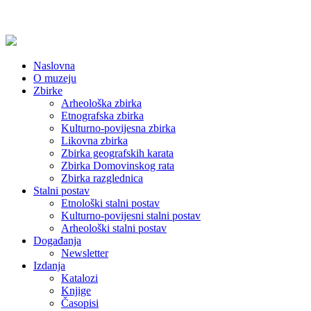
Naslovna
O muzeju
Zbirke
Arheološka zbirka
Etnografska zbirka
Kulturno-povijesna zbirka
Likovna zbirka
Zbirka geografskih karata
Zbirka Domovinskog rata
Zbirka razglednica
Stalni postav
Etnološki stalni postav
Kulturno-povijesni stalni postav
Arheološki stalni postav
Događanja
Newsletter
Izdanja
Katalozi
Knjige
Časopisi