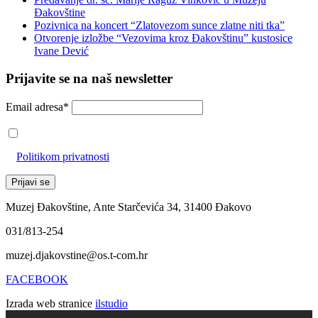
Đakovštine
Pozivnica na koncert “Zlatovezom sunce zlatne niti tka”
Otvorenje izložbe “Vezovima kroz Đakovštinu” kustosice
Ivane Dević
Prijavite se na naš newsletter
Email adresa*
Prihvaćam da će se email adresa koristiti u skladu s našom
Politikom privatnosti
Muzej Đakovštine, Ante Starčevića 34, 31400 Đakovo
031/813-254
muzej.djakovstine@os.t-com.hr
FACEBOOK
Izrada web stranice
ilstudio