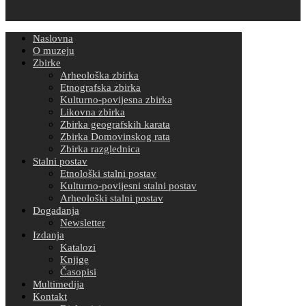
Naslovna
O muzeju
Zbirke
Arheološka zbirka
Etnografska zbirka
Kulturno-povijesna zbirka
Likovna zbirka
Zbirka geografskih karata
Zbirka Domovinskog rata
Zbirka razglednica
Stalni postav
Etnološki stalni postav
Kulturno-povijesni stalni postav
Arheološki stalni postav
Događanja
Newsletter
Izdanja
Katalozi
Knjige
Časopisi
Multimedija
Kontakt