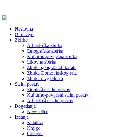
Naslovna
O muzeju
Zbirke
Arheološka zbirka
Etnografska zbirka
Kulturno-povijesna zbirka
Likovna zbirka
Zbirka geografskih karata
Zbirka Domovinskog rata
Zbirka razglednica
Stalni postav
Etnološki stalni postav
Kulturno-povijesni stalni postav
Arheološki stalni postav
Događanja
Newsletter
Izdanja
Katalozi
Knjige
Časopisi