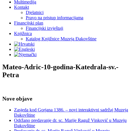
Multimedija
Kontakt
Djelatnici
Pravo na pristup informacijama
Financijski plan
Financijski izvještaji
Knjižnica
Katalog Knjižnice Muzeja Đakovštine
Mateo-Adric-10-godina-Katedrala-sv.-
Petra
Nove objave
Zasjeda kod Gorjana 1386. – novi interaktivni sadržaj Muzeja
Đakovštine
Održano predavanje dr. sc. Marije Raguž Vinković u Muzeju
Đakovštine
Predavanje dr. sc. Marije Raguž Vinković u Muzeju