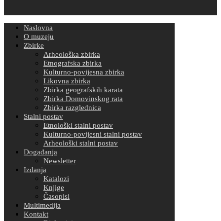
Naslovna
O muzeju
Zbirke
Arheološka zbirka
Etnografska zbirka
Kulturno-povijesna zbirka
Likovna zbirka
Zbirka geografskih karata
Zbirka Domovinskog rata
Zbirka razglednica
Stalni postav
Etnološki stalni postav
Kulturno-povijesni stalni postav
Arheološki stalni postav
Događanja
Newsletter
Izdanja
Katalozi
Knjige
Časopisi
Multimedija
Kontakt