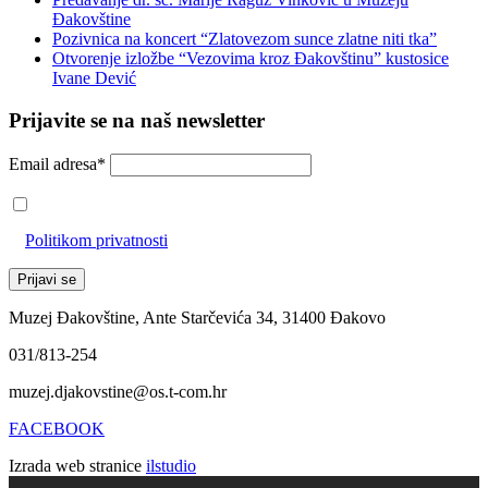
Đakovštine
Pozivnica na koncert “Zlatovezom sunce zlatne niti tka”
Otvorenje izložbe “Vezovima kroz Đakovštinu” kustosice
Ivane Dević
Prijavite se na naš newsletter
Email adresa*
Prihvaćam da će se email adresa koristiti u skladu s našom
Politikom privatnosti
Muzej Đakovštine, Ante Starčevića 34, 31400 Đakovo
031/813-254
muzej.djakovstine@os.t-com.hr
FACEBOOK
Izrada web stranice
ilstudio