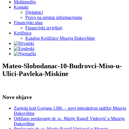
Multimedija
Kontakt
Djelatnici
Pravo na pristup informacijama
Financijski plan
Financijski izvještaji
Knjižnica
Katalog Knjižnice Muzeja Đakovštine
Mateo-Slobodanac-10-Budrovci-Miso-u-
Ulici-Pavleka-Miskine
Nove objave
Zasjeda kod Gorjana 1386. – novi interaktivni sadržaj Muzeja
Đakovštine
Održano predavanje dr. sc. Marije Raguž Vinković u Muzeju
Đakovštine
Predavanje dr. sc. Marije Raguž Vinković u Muzeju