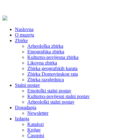
Naslovna
O muzeju
Zbirke
Arheološka zbirka
Etnografska zbirka
Kulturno-povijesna zbirka
Likovna zbirka
Zbirka geografskih karata
Zbirka Domovinskog rata
Zbirka razglednica
Stalni postav
Etnološki stalni postav
Kulturno-povijesni stalni postav
Arheološki stalni postav
Događanja
Newsletter
Izdanja
Katalozi
Knjige
Časopisi