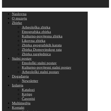
Naslovna
O muzeju
Zbirke
Arheološka zbirka
Etnografska zbirka
Kulturno-povijesna zbirka
Likovna zbirka
Zbirka geografskih karata
Zbirka Domovinskog rata
Zbirka razglednica
Stalni postav
Etnološki stalni postav
Kulturno-povijesni stalni postav
Arheološki stalni postav
Događanja
Newsletter
Izdanja
Katalozi
Knjige
Časopisi
Multimedija
Kontakt