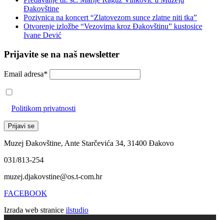
Đakovštine
Pozivnica na koncert “Zlatovezom sunce zlatne niti tka”
Otvorenje izložbe “Vezovima kroz Đakovštinu” kustosice
Ivane Dević
Prijavite se na naš newsletter
Email adresa*
Prihvaćam da će se email adresa koristiti u skladu s našom
Politikom privatnosti
Muzej Đakovštine, Ante Starčevića 34, 31400 Đakovo
031/813-254
muzej.djakovstine@os.t-com.hr
FACEBOOK
Izrada web stranice
ilstudio