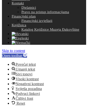
Kontakt
Djelatnici
Pravo na pristup informacijama
Financijski plan
Financijski izvještaji
Knjižnica
Katalog Knjižnice Muzeja Đakovštine
Skip to content
Open toolbar
Povećaj tekst
Umanji tekst
Sivi tonovi
Visoki kontrast
Negativni kontrast
Svijetla pozadina
Podvuci linkovi
Čitljivi font
Reset