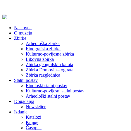
Naslovna
O muzeju
Zbirke
Arheološka zbirka
Etnografska zbirka
Kulturno-povijesna zbirka
Likovna zbirka
Zbirka geografskih karata
Zbirka Domovinskog rata
Zbirka razglednica
Stalni postav
Etnološki stalni postav
Kulturno-povijesni stalni postav
Arheološki stalni postav
Događanja
Newsletter
Izdanja
Katalozi
Knjige
Časopisi