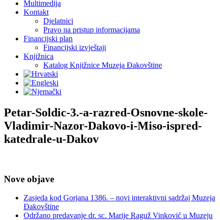
Multimedija
Kontakt
Djelatnici
Pravo na pristup informacijama
Financijski plan
Financijski izvještaji
Knjižnica
Katalog Knjižnice Muzeja Đakovštine
Petar-Soldic-3.-a-razred-Osnovne-skole-
Vladimir-Nazor-Dakovo-i-Miso-ispred-
katedrale-u-Dakov
Nove objave
Zasjeda kod Gorjana 1386. – novi interaktivni sadržaj Muzeja
Đakovštine
Održano predavanje dr. sc. Marije Raguž Vinković u Muzeju