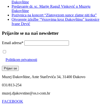
Đakovštine
Predavanje dr. sc. Marije Raguž Vinković u Muzeju
Đakovštine
Pozivnica na koncert “Zlatovezom sunce zlatne niti tka”
Otvorenje izložbe “Vezovima kroz Đakovštinu” kustosice
Ivane Dević
Prijavite se na naš newsletter
Email adresa*
Prihvaćam da će se email adresa koristiti u skladu s našom
Politikom privatnosti
Muzej Đakovštine, Ante Starčevića 34, 31400 Đakovo
031/813-254
muzej.djakovstine@os.t-com.hr
FACEBOOK