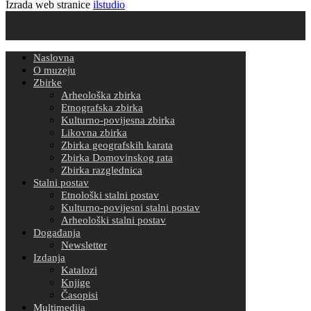
Izrada web stranice
ilstudio
Naslovna
O muzeju
Zbirke
Arheološka zbirka
Etnografska zbirka
Kulturno-povijesna zbirka
Likovna zbirka
Zbirka geografskih karata
Zbirka Domovinskog rata
Zbirka razglednica
Stalni postav
Etnološki stalni postav
Kulturno-povijesni stalni postav
Arheološki stalni postav
Događanja
Newsletter
Izdanja
Katalozi
Knjige
Časopisi
Multimedija