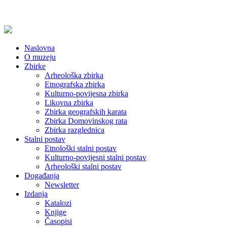
Naslovna
O muzeju
Zbirke
Arheološka zbirka
Etnografska zbirka
Kulturno-povijesna zbirka
Likovna zbirka
Zbirka geografskih karata
Zbirka Domovinskog rata
Zbirka razglednica
Stalni postav
Etnološki stalni postav
Kulturno-povijesni stalni postav
Arheološki stalni postav
Događanja
Newsletter
Izdanja
Katalozi
Knjige
Časopisi