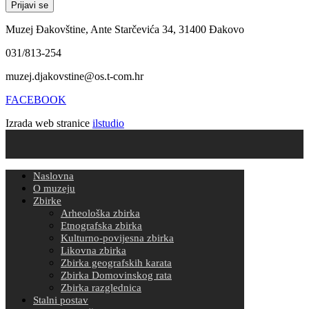
Muzej Đakovštine, Ante Starčevića 34, 31400 Đakovo
031/813-254
muzej.djakovstine@os.t-com.hr
FACEBOOK
Izrada web stranice
ilstudio
Naslovna
O muzeju
Zbirke
Arheološka zbirka
Etnografska zbirka
Kulturno-povijesna zbirka
Likovna zbirka
Zbirka geografskih karata
Zbirka Domovinskog rata
Zbirka razglednica
Stalni postav