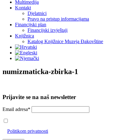
Multimedija
Kontakt
Djelatnici
Pravo na pristup informacijama
Financijski plan
Financijski izvještaji
Knjižnica
Katalog Knjižnice Muzeja Đakovštine
numizmaticka-zbirka-1
Prijavite se na naš newsletter
Email adresa*
Prihvaćam da će se email adresa koristiti u skladu s našom
Politikom privatnosti