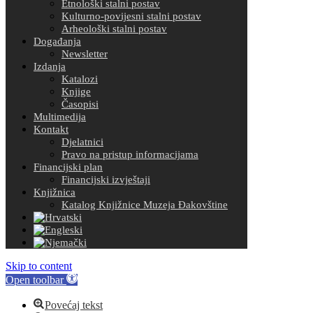
Etnološki stalni postav
Kulturno-povijesni stalni postav
Arheološki stalni postav
Događanja
Newsletter
Izdanja
Katalozi
Knjige
Časopisi
Multimedija
Kontakt
Djelatnici
Pravo na pristup informacijama
Financijski plan
Financijski izvještaji
Knjižnica
Katalog Knjižnice Muzeja Đakovštine
Skip to content
Open toolbar
Povećaj tekst