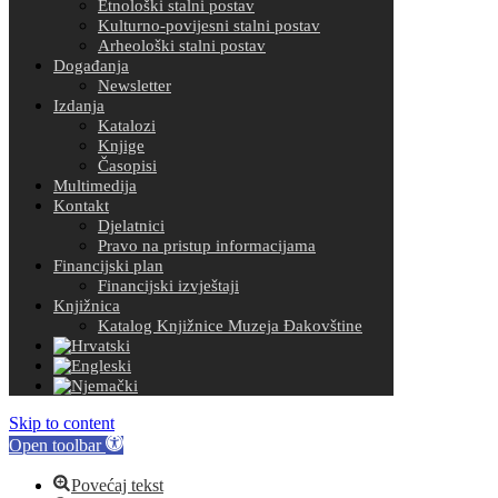
Etnološki stalni postav
Kulturno-povijesni stalni postav
Arheološki stalni postav
Događanja
Newsletter
Izdanja
Katalozi
Knjige
Časopisi
Multimedija
Kontakt
Djelatnici
Pravo na pristup informacijama
Financijski plan
Financijski izvještaji
Knjižnica
Katalog Knjižnice Muzeja Đakovštine
Skip to content
Open toolbar
Povećaj tekst