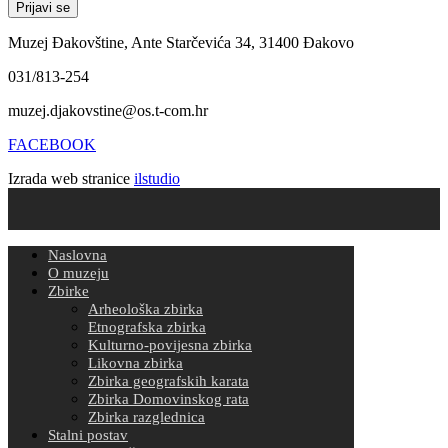
Muzej Đakovštine, Ante Starčevića 34, 31400 Đakovo
031/813-254
muzej.djakovstine@os.t-com.hr
FACEBOOK
Izrada web stranice
ilstudio
Naslovna
O muzeju
Zbirke
Arheološka zbirka
Etnografska zbirka
Kulturno-povijesna zbirka
Likovna zbirka
Zbirka geografskih karata
Zbirka Domovinskog rata
Zbirka razglednica
Stalni postav