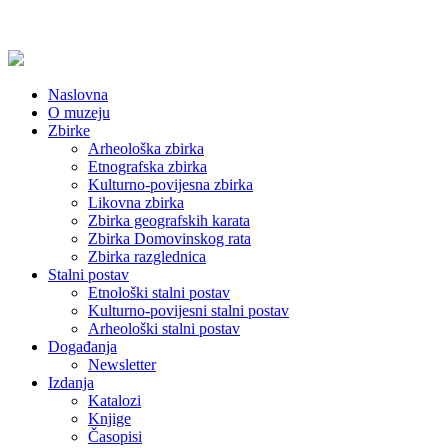
Naslovna
O muzeju
Zbirke
Arheološka zbirka
Etnografska zbirka
Kulturno-povijesna zbirka
Likovna zbirka
Zbirka geografskih karata
Zbirka Domovinskog rata
Zbirka razglednica
Stalni postav
Etnološki stalni postav
Kulturno-povijesni stalni postav
Arheološki stalni postav
Događanja
Newsletter
Izdanja
Katalozi
Knjige
Časopisi