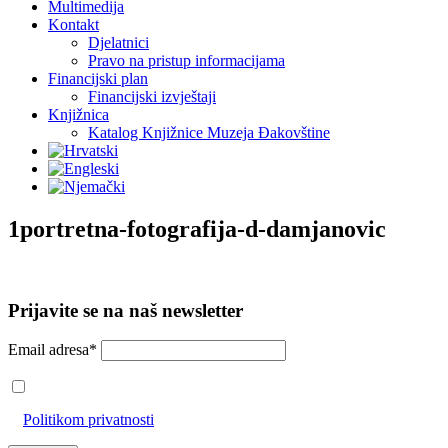
Multimedija
Kontakt
Djelatnici
Pravo na pristup informacijama
Financijski plan
Financijski izvještaji
Knjižnica
Katalog Knjižnice Muzeja Đakovštine
1portretna-fotografija-d-damjanovic
Prijavite se na naš newsletter
Email adresa*
Prihvaćam da će se email adresa koristiti u skladu s našom
Politikom privatnosti