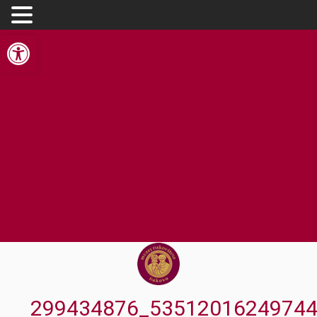
Open toolbar
299434876_5351201624974