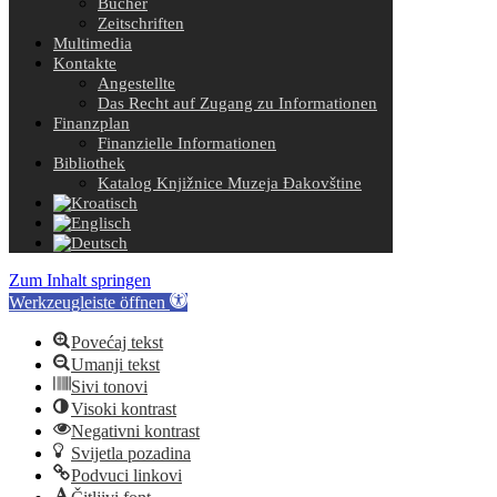
Bücher
Zeitschriften
Multimedia
Kontakte
Angestellte
Das Recht auf Zugang zu Informationen
Finanzplan
Finanzielle Informationen
Bibliothek
Katalog Knjižnice Muzeja Đakovštine
Zum Inhalt springen
Werkzeugleiste öffnen
Povećaj tekst
Umanji tekst
Sivi tonovi
Visoki kontrast
Negativni kontrast
Svijetla pozadina
Podvuci linkovi