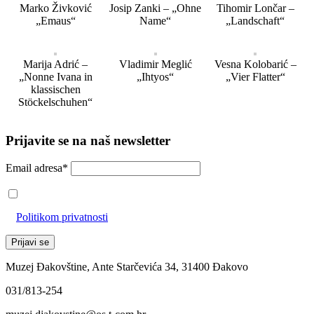
Marko Živković
Josip Zanki – „Ohne
Tihomir Lončar –
„Emaus“
Name“
„Landschaft“
Marija Adrić –
Vladimir Meglić
Vesna Kolobarić –
„Nonne Ivana in
„Ihtyos“
„Vier Flatter“
klassischen
Stöckelschuhen“
Prijavite se na naš newsletter
Email adresa*
Prihvaćam da će se email adresa koristiti u skladu s našom
Politikom privatnosti
Muzej Đakovštine, Ante Starčevića 34, 31400 Đakovo
031/813-254