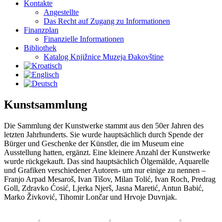
Kontakte
Angestellte
Das Recht auf Zugang zu Informationen
Finanzplan
Finanzielle Informationen
Bibliothek
Katalog Knjižnice Muzeja Đakovštine
Kunstsammlung
Die Sammlung der Kunstwerke stammt aus den 50er Jahren des
letzten Jahrhunderts. Sie wurde hauptsächlich durch Spende der
Bürger und Geschenke der Künstler, die im Museum eine
Ausstellung hatten, ergänzt. Eine kleinere Anzahl der Kunstwerke
wurde rückgekauft. Das sind hauptsächlich Ölgemälde, Aquarelle
und Grafiken verschiedener Autoren- um nur einige zu nennen –
Franjo Arpad Mesaroš, Ivan Tišov, Milan Tolić, Ivan Roch, Predrag
Goll, Zdravko Ćosić, Ljerka Njerš, Jasna Maretić, Antun Babić,
Marko Živković, Tihomir Lončar und Hrvoje Duvnjak.