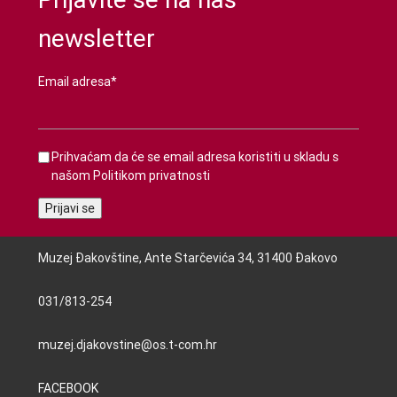
newsletter
Email adresa*
Prihvaćam da će se email adresa koristiti u skladu s
našom
Politikom privatnosti
Muzej Đakovštine, Ante Starčevića 34, 31400 Đakovo
031/813-254
muzej.djakovstine@os.t-com.hr
FACEBOOK