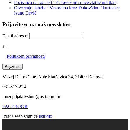
Pozivnica na koncert “Zlatovezom sunce zlatne niti tka”
Otvorenje izložbe “Vezovima kroz Đakovštinu” kustosice
Ivane Dević
Prijavite se na naš newsletter
Email adresa*
Prihvaćam da će se email adresa koristiti u skladu s našom
Politikom privatnosti
Muzej Đakovštine, Ante Starčevića 34, 31400 Đakovo
031/813-254
muzej.djakovstine@os.t-com.hr
FACEBOOK
Izrada web stranice
ilstudio