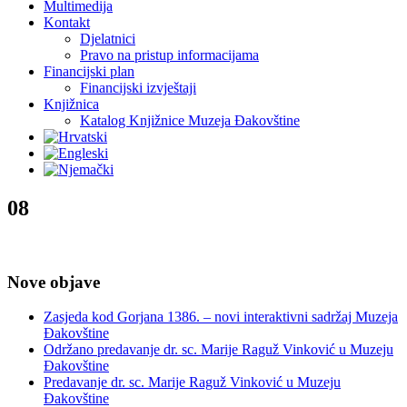
Multimedija
Kontakt
Djelatnici
Pravo na pristup informacijama
Financijski plan
Financijski izvještaji
Knjižnica
Katalog Knjižnice Muzeja Đakovštine
08
Nove objave
Zasjeda kod Gorjana 1386. – novi interaktivni sadržaj Muzeja
Đakovštine
Održano predavanje dr. sc. Marije Raguž Vinković u Muzeju
Đakovštine
Predavanje dr. sc. Marije Raguž Vinković u Muzeju
Đakovštine