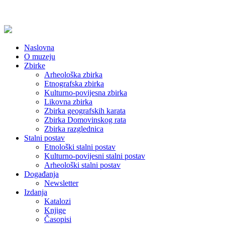
Naslovna
O muzeju
Zbirke
Arheološka zbirka
Etnografska zbirka
Kulturno-povijesna zbirka
Likovna zbirka
Zbirka geografskih karata
Zbirka Domovinskog rata
Zbirka razglednica
Stalni postav
Etnološki stalni postav
Kulturno-povijesni stalni postav
Arheološki stalni postav
Događanja
Newsletter
Izdanja
Katalozi
Knjige
Časopisi