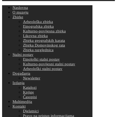
Naslovna
O muzeju
Zbirke
Arheološka zbirka
Etnografska zbirka
Kulturno-povijesna zbirka
Likovna zbirka
Zbirka geografskih karata
Zbirka Domovinskog rata
Zbirka razglednica
Stalni postav
Etnološki stalni postav
Kulturno-povijesni stalni postav
Arheološki stalni postav
Događanja
Newsletter
Izdanja
Katalozi
Knjige
Časopisi
Multimedija
Kontakt
Djelatnici
Pravo na pristup informacijama