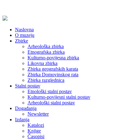
Naslovna
O muzeju
Zbirke
Arheološka zbirka
Etnografska zbirka
Kulturno-povijesna zbirka
Likovna zbirka
Zbirka geografskih karata
Zbirka Domovinskog rata
Zbirka razglednica
Stalni postav
Etnološki stalni postav
Kulturno-povijesni stalni postav
Arheološki stalni postav
Događanja
Newsletter
Izdanja
Katalozi
Knjige
Časopisi