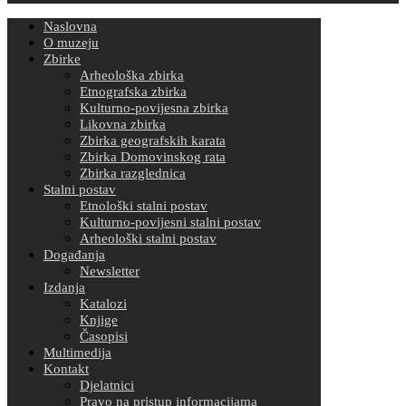
Naslovna
O muzeju
Zbirke
Arheološka zbirka
Etnografska zbirka
Kulturno-povijesna zbirka
Likovna zbirka
Zbirka geografskih karata
Zbirka Domovinskog rata
Zbirka razglednica
Stalni postav
Etnološki stalni postav
Kulturno-povijesni stalni postav
Arheološki stalni postav
Događanja
Newsletter
Izdanja
Katalozi
Knjige
Časopisi
Multimedija
Kontakt
Djelatnici
Pravo na pristup informacijama