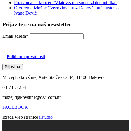
Pozivnica na koncert “Zlatovezom sunce zlatne niti tka”
Otvorenje izložbe “Vezovima kroz Đakovštinu” kustosice
Ivane Dević
Prijavite se na naš newsletter
Email adresa*
Prihvaćam da će se email adresa koristiti u skladu s našom
Politikom privatnosti
Muzej Đakovštine, Ante Starčevića 34, 31400 Đakovo
031/813-254
muzej.djakovstine@os.t-com.hr
FACEBOOK
Izrada web stranice
ilstudio