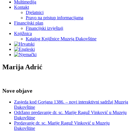
Multimedija
Kontakt
Djelatnici
Pravo na pristup informacijama
Financijski plan
Financijski izvještaji
Knjižnica
Katalog Knjižnice Muzeja Đakovštine
Marija Adrić
Nove objave
Zasjeda kod Gorjana 1386. – novi interaktivni sadržaj Muzeja
Đakovštine
Održano predavanje dr. sc. Marije Raguž Vinković u Muzeju
Đakovštine
Predavanje dr. sc. Marije Raguž Vinković u Muzeju
Đakovštine