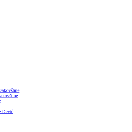
 Đakovštine
akovštine
e
e Dević