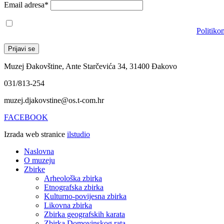
Email adresa*
Prihvaćam da će se email adresa koristiti u skladu s našom
Politiko
Muzej Đakovštine, Ante Starčevića 34, 31400 Đakovo
031/813-254
muzej.djakovstine@os.t-com.hr
FACEBOOK
Izrada web stranice
ilstudio
Naslovna
O muzeju
Zbirke
Arheološka zbirka
Etnografska zbirka
Kulturno-povijesna zbirka
Likovna zbirka
Zbirka geografskih karata
Zbirka Domovinskog rata