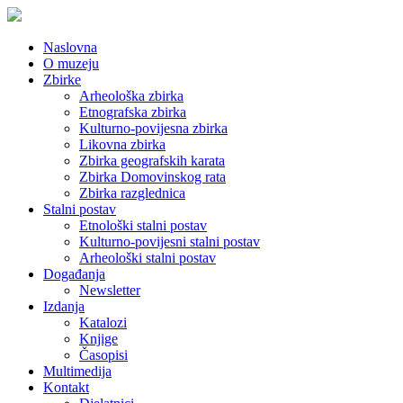
Naslovna
O muzeju
Zbirke
Arheološka zbirka
Etnografska zbirka
Kulturno-povijesna zbirka
Likovna zbirka
Zbirka geografskih karata
Zbirka Domovinskog rata
Zbirka razglednica
Stalni postav
Etnološki stalni postav
Kulturno-povijesni stalni postav
Arheološki stalni postav
Događanja
Newsletter
Izdanja
Katalozi
Knjige
Časopisi
Multimedija
Kontakt