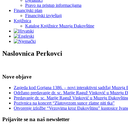
Djelatnici
Pravo na pristup informacijama
Financijski plan
Financijski izvještaji
Knjižnica
Katalog Knjižnice Muzeja Đakovštine
Naslovnica Perkovci
Nove objave
Zasjeda kod Gorjana 1386. – novi interaktivni sadržaj Muzeja
Održano predavanje dr. sc. Marije Raguž Vinković u Muzeju Đ
Predavanje dr. sc. Marije Raguž Vinković u Muzeju Đakovštin
Pozivnica na koncert “Zlatovezom sunce zlatne niti tka”
Otvorenje izložbe “Vezovima kroz Đakovštinu” kustosice Ivan
Prijavite se na naš newsletter