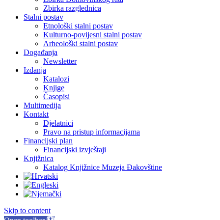
Zbirka razglednica
Stalni postav
Etnološki stalni postav
Kulturno-povijesni stalni postav
Arheološki stalni postav
Događanja
Newsletter
Izdanja
Katalozi
Knjige
Časopisi
Multimedija
Kontakt
Djelatnici
Pravo na pristup informacijama
Financijski plan
Financijski izvještaji
Knjižnica
Katalog Knjižnice Muzeja Đakovštine
Skip to content