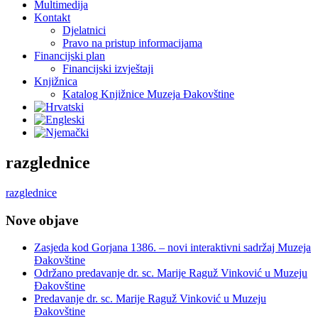
Multimedija
Kontakt
Djelatnici
Pravo na pristup informacijama
Financijski plan
Financijski izvještaji
Knjižnica
Katalog Knjižnice Muzeja Đakovštine
razglednice
razglednice
Nove objave
Zasjeda kod Gorjana 1386. – novi interaktivni sadržaj Muzeja
Đakovštine
Održano predavanje dr. sc. Marije Raguž Vinković u Muzeju
Đakovštine
Predavanje dr. sc. Marije Raguž Vinković u Muzeju
Đakovštine