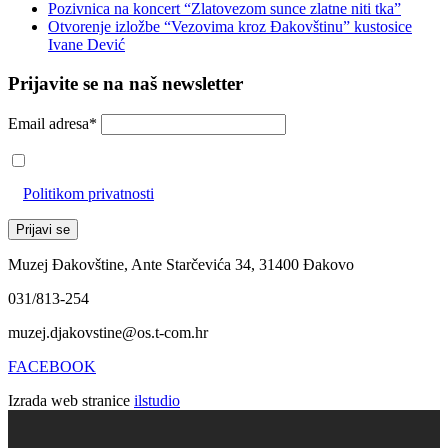
Pozivnica na koncert “Zlatovezom sunce zlatne niti tka”
Otvorenje izložbe “Vezovima kroz Đakovštinu” kustosice
Ivane Dević
Prijavite se na naš newsletter
Email adresa*
Prihvaćam da će se email adresa koristiti u skladu s našom
Politikom privatnosti
Muzej Đakovštine, Ante Starčevića 34, 31400 Đakovo
031/813-254
muzej.djakovstine@os.t-com.hr
FACEBOOK
Izrada web stranice
ilstudio