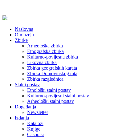
Naslovna
O muzeju
Zbirke
Arheološka zbirka
Etnografska zbirka
Kulturno-povijesna zbirka
Likovna zbirka
Zbirka geografskih karata
Zbirka Domovinskog rata
Zbirka razglednica
Stalni postav
Etnološki stalni postav
Kulturno-povijesni stalni postav
Arheološki stalni postav
Događanja
Newsletter
Izdanja
Katalozi
Knjige
Časopisi