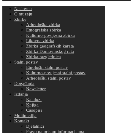
Naslovna
O muzeju
Zbirke
Arheološka zbirka
Etnografska zbirka
Kulturno-povijesna zbirka
Likovna zbirka
Zbirka geografskih karata
Zbirka Domovinskog rata
Zbirka razglednica
Stalni postav
Etnološki stalni postav
Kulturno-povijesni stalni postav
Arheološki stalni postav
Događanja
Newsletter
Izdanja
Katalozi
Knjige
Časopisi
Multimedija
Kontakt
Djelatnici
Pravo na pristup informacijama