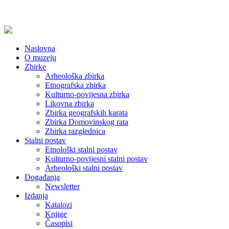
Naslovna
O muzeju
Zbirke
Arheološka zbirka
Etnografska zbirka
Kulturno-povijesna zbirka
Likovna zbirka
Zbirka geografskih karata
Zbirka Domovinskog rata
Zbirka razglednica
Stalni postav
Etnološki stalni postav
Kulturno-povijesni stalni postav
Arheološki stalni postav
Događanja
Newsletter
Izdanja
Katalozi
Knjige
Časopisi