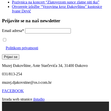
Pozivnica na koncert “Zlatovezom sunce zlatne niti tka”
Otvorenje izložbe “Vezovima kroz Đakovštinu” kustosice
Ivane Dević
Prijavite se na naš newsletter
Email adresa*
Prihvaćam da će se email adresa koristiti u skladu s našom
Politikom privatnosti
Muzej Đakovštine, Ante Starčevića 34, 31400 Đakovo
031/813-254
muzej.djakovstine@os.t-com.hr
FACEBOOK
Izrada web stranice
ilstudio