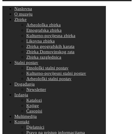
Naslovna
O muzeju
Zbirke
Arheološka zbirka
Etnografska zbirka
Kulturno-povijesna zbirka
Likovna zbirka
Zbirka geografskih karata
Zbirka Domovinskog rata
Zbirka razglednica
Stalni postav
Etnološki stalni postav
Kulturno-povijesni stalni postav
Arheološki stalni postav
Događanja
Newsletter
Izdanja
Katalozi
Knjige
Časopisi
Multimedija
Kontakt
Djelatnici
Pravo na pristup informacijama