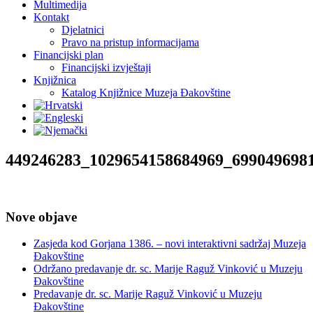
Multimedija
Kontakt
Djelatnici
Pravo na pristup informacijama
Financijski plan
Financijski izvještaji
Knjižnica
Katalog Knjižnice Muzeja Đakovštine
449246283_1029654158684969_699049698
Nove objave
Zasjeda kod Gorjana 1386. – novi interaktivni sadržaj Muzeja
Đakovštine
Održano predavanje dr. sc. Marije Raguž Vinković u Muzeju
Đakovštine
Predavanje dr. sc. Marije Raguž Vinković u Muzeju
Đakovštine