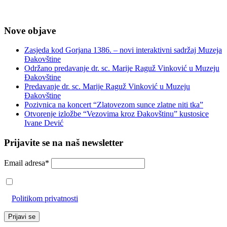
Nove objave
Zasjeda kod Gorjana 1386. – novi interaktivni sadržaj Muzeja
Đakovštine
Održano predavanje dr. sc. Marije Raguž Vinković u Muzeju
Đakovštine
Predavanje dr. sc. Marije Raguž Vinković u Muzeju
Đakovštine
Pozivnica na koncert “Zlatovezom sunce zlatne niti tka”
Otvorenje izložbe “Vezovima kroz Đakovštinu” kustosice
Ivane Dević
Prijavite se na naš newsletter
Email adresa*
Prihvaćam da će se email adresa koristiti u skladu s našom
Politikom privatnosti