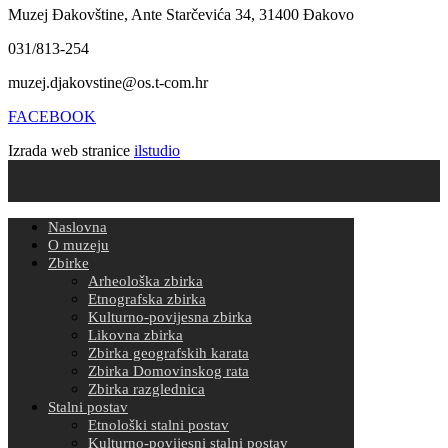
Muzej Đakovštine, Ante Starčevića 34, 31400 Đakovo
031/813-254
muzej.djakovstine@os.t-com.hr
FACEBOOK
Izrada web stranice
ilstudio
Naslovna
O muzeju
Zbirke
Arheološka zbirka
Etnografska zbirka
Kulturno-povijesna zbirka
Likovna zbirka
Zbirka geografskih karata
Zbirka Domovinskog rata
Zbirka razglednica
Stalni postav
Etnološki stalni postav
Kulturno-povijesni stalni postav