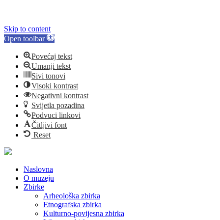
Skip to content
Open toolbar
Povećaj tekst
Umanji tekst
Sivi tonovi
Visoki kontrast
Negativni kontrast
Svijetla pozadina
Podvuci linkovi
Čitljivi font
Reset
Naslovna
O muzeju
Zbirke
Arheološka zbirka
Etnografska zbirka
Kulturno-povijesna zbirka