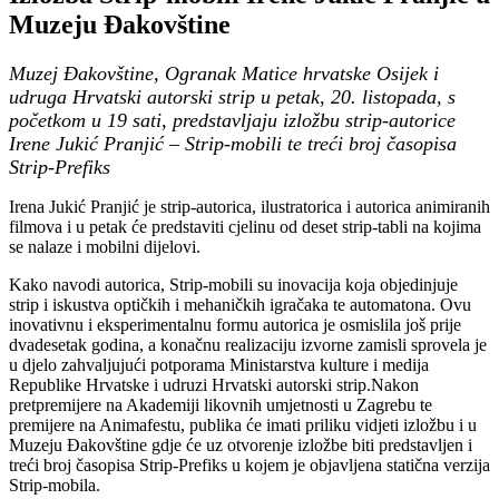
Muzeju Đakovštine
Muzej Đakovštine, Ogranak Matice hrvatske Osijek i
udruga Hrvatski autorski strip u petak, 20. listopada, s
početkom u 19 sati, predstavljaju izložbu strip-autorice
Irene Jukić Pranjić – Strip-mobili te treći broj časopisa
Strip-Prefiks
Irena Jukić Pranjić je strip-autorica, ilustratorica i autorica animiranih
filmova i u petak će predstaviti cjelinu od deset strip-tabli na kojima
se nalaze i mobilni dijelovi.
Kako navodi autorica, Strip-mobili su inovacija koja objedinjuje
strip i iskustva optičkih i mehaničkih igračaka te automatona. Ovu
inovativnu i eksperimentalnu formu autorica je osmislila još prije
dvadesetak godina, a konačnu realizaciju izvorne zamisli sprovela je
u djelo zahvaljujući potporama Ministarstva kulture i medija
Republike Hrvatske i udruzi Hrvatski autorski strip.
Nakon
pretpremijere na Akademiji likovnih umjetnosti u Zagrebu te
premijere na Animafestu, publika će imati priliku vidjeti izložbu i u
Muzeju Đakovštine gdje će uz otvorenje izložbe biti predstavljen i
treći broj časopisa Strip-Prefiks u kojem je objavljena statična verzija
Strip-mobila.