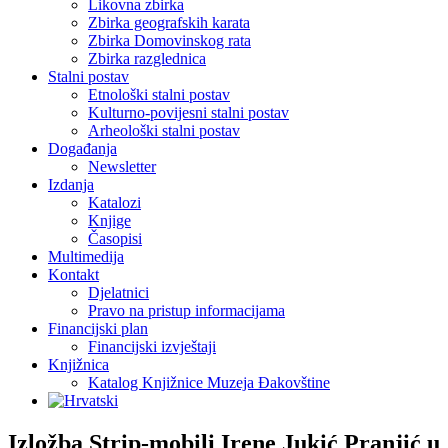
Likovna zbirka
Zbirka geografskih karata
Zbirka Domovinskog rata
Zbirka razglednica
Stalni postav
Etnološki stalni postav
Kulturno-povijesni stalni postav
Arheološki stalni postav
Događanja
Newsletter
Izdanja
Katalozi
Knjige
Časopisi
Multimedija
Kontakt
Djelatnici
Pravo na pristup informacijama
Financijski plan
Financijski izvještaji
Knjižnica
Katalog Knjižnice Muzeja Đakovštine
Izložba Strip-mobili Irene Jukić Pranjić u