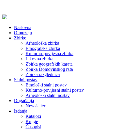
Naslovna
O muzeju
Zbirke
Arheološka zbirka
Etnografska zbirka
Kulturno-povijesna zbirka
Likovna zbirka
Zbirka geografskih karata
Zbirka Domovinskog rata
Zbirka razglednica
Stalni postav
Etnološki stalni postav
Kulturno-povijesni stalni postav
Arheološki stalni postav
Događanja
Newsletter
Izdanja
Katalozi
Knjige
Časopisi