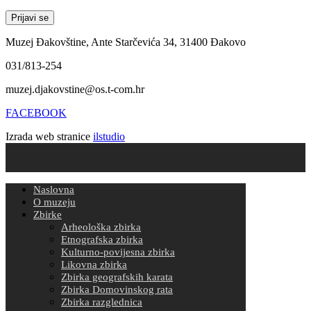
Muzej Đakovštine, Ante Starčevića 34, 31400 Đakovo
031/813-254
muzej.djakovstine@os.t-com.hr
FACEBOOK
Izrada web stranice
ilstudio
Naslovna
O muzeju
Zbirke
Arheološka zbirka
Etnografska zbirka
Kulturno-povijesna zbirka
Likovna zbirka
Zbirka geografskih karata
Zbirka Domovinskog rata
Zbirka razglednica