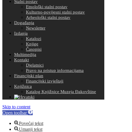
Stalni postav
Etnološki stalni postav
Kulturno-povijesni stalni postav
Arheološki stalni postav
Događanja
Newsletter
Izdanja
Katalozi
Knjige
Časopisi
Multimedija
Kontakt
Djelatnici
Pravo na pristup informacijama
Financijski plan
Financijski izvještaji
Knjižnica
Katalog Knjižnice Muzeja Đakovštine
Skip to content
Open toolbar
Povećaj tekst
Umanji tekst