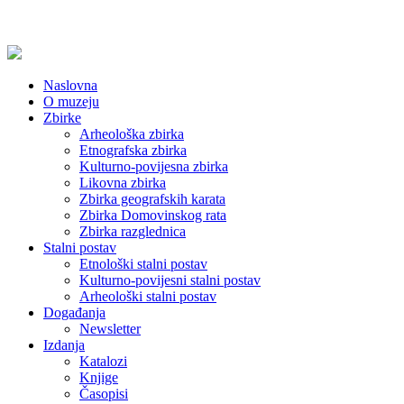
Naslovna
O muzeju
Zbirke
Arheološka zbirka
Etnografska zbirka
Kulturno-povijesna zbirka
Likovna zbirka
Zbirka geografskih karata
Zbirka Domovinskog rata
Zbirka razglednica
Stalni postav
Etnološki stalni postav
Kulturno-povijesni stalni postav
Arheološki stalni postav
Događanja
Newsletter
Izdanja
Katalozi
Knjige
Časopisi