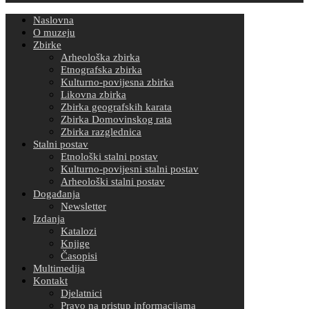
Naslovna
O muzeju
Zbirke
Arheološka zbirka
Etnografska zbirka
Kulturno-povijesna zbirka
Likovna zbirka
Zbirka geografskih karata
Zbirka Domovinskog rata
Zbirka razglednica
Stalni postav
Etnološki stalni postav
Kulturno-povijesni stalni postav
Arheološki stalni postav
Događanja
Newsletter
Izdanja
Katalozi
Knjige
Časopisi
Multimedija
Kontakt
Djelatnici
Pravo na pristup informacijama