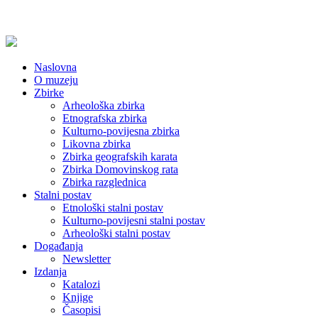
Naslovna
O muzeju
Zbirke
Arheološka zbirka
Etnografska zbirka
Kulturno-povijesna zbirka
Likovna zbirka
Zbirka geografskih karata
Zbirka Domovinskog rata
Zbirka razglednica
Stalni postav
Etnološki stalni postav
Kulturno-povijesni stalni postav
Arheološki stalni postav
Događanja
Newsletter
Izdanja
Katalozi
Knjige
Časopisi