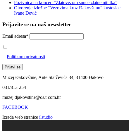
Pozivnica na koncert “Zlatovezom sunce zlatne niti tka”
Otvorenje izložbe “Vezovima kroz Đakovštinu” kustosice
Ivane Dević
Prijavite se na naš newsletter
Email adresa*
Prihvaćam da će se email adresa koristiti u skladu s našom
Politikom privatnosti
Muzej Đakovštine, Ante Starčevića 34, 31400 Đakovo
031/813-254
muzej.djakovstine@os.t-com.hr
FACEBOOK
Izrada web stranice
ilstudio