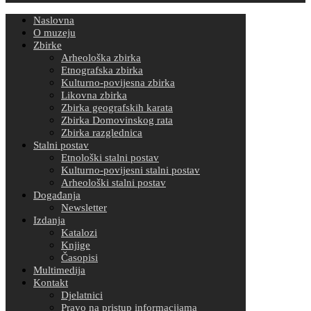
Naslovna
O muzeju
Zbirke
Arheološka zbirka
Etnografska zbirka
Kulturno-povijesna zbirka
Likovna zbirka
Zbirka geografskih karata
Zbirka Domovinskog rata
Zbirka razglednica
Stalni postav
Etnološki stalni postav
Kulturno-povijesni stalni postav
Arheološki stalni postav
Događanja
Newsletter
Izdanja
Katalozi
Knjige
Časopisi
Multimedija
Kontakt
Djelatnici
Pravo na pristup informacijama