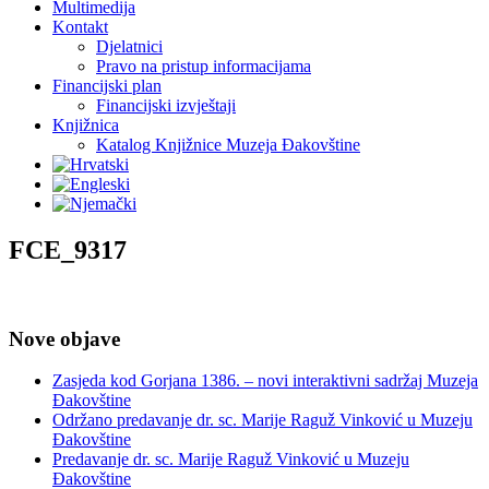
Multimedija
Kontakt
Djelatnici
Pravo na pristup informacijama
Financijski plan
Financijski izvještaji
Knjižnica
Katalog Knjižnice Muzeja Đakovštine
FCE_9317
Nove objave
Zasjeda kod Gorjana 1386. – novi interaktivni sadržaj Muzeja
Đakovštine
Održano predavanje dr. sc. Marije Raguž Vinković u Muzeju
Đakovštine
Predavanje dr. sc. Marije Raguž Vinković u Muzeju
Đakovštine