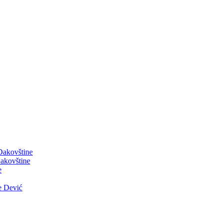
 Đakovštine
akovštine
e
e Dević