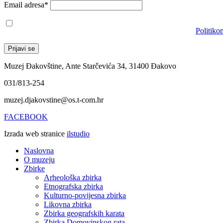
Email adresa*
Prihvaćam da će se email adresa koristiti u skladu s našom
Politiko
Muzej Đakovštine, Ante Starčevića 34, 31400 Đakovo
031/813-254
muzej.djakovstine@os.t-com.hr
FACEBOOK
Izrada web stranice
ilstudio
Naslovna
O muzeju
Zbirke
Arheološka zbirka
Etnografska zbirka
Kulturno-povijesna zbirka
Likovna zbirka
Zbirka geografskih karata
Zbirka Domovinskog rata