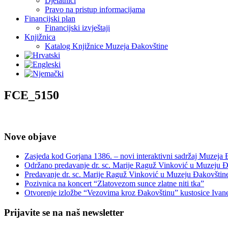
Djelatnici
Pravo na pristup informacijama
Financijski plan
Financijski izvještaji
Knjižnica
Katalog Knjižnice Muzeja Đakovštine
FCE_5150
Nove objave
Zasjeda kod Gorjana 1386. – novi interaktivni sadržaj Muzeja
Održano predavanje dr. sc. Marije Raguž Vinković u Muzeju Đ
Predavanje dr. sc. Marije Raguž Vinković u Muzeju Đakovštin
Pozivnica na koncert “Zlatovezom sunce zlatne niti tka”
Otvorenje izložbe “Vezovima kroz Đakovštinu” kustosice Ivan
Prijavite se na naš newsletter