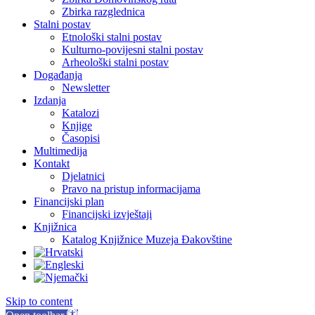
Zbirka razglednica
Stalni postav
Etnološki stalni postav
Kulturno-povijesni stalni postav
Arheološki stalni postav
Događanja
Newsletter
Izdanja
Katalozi
Knjige
Časopisi
Multimedija
Kontakt
Djelatnici
Pravo na pristup informacijama
Financijski plan
Financijski izvještaji
Knjižnica
Katalog Knjižnice Muzeja Đakovštine
Skip to content