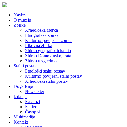
Naslovna
O muzeju
Zbirke
Arheološka zbirka
Etnografska zbirka
Kulturno-povijesna zbirka
Likovna zbirka
Zbirka geografskih karata
Zbirka Domovinskog rata
Zbirka razglednica
Stalni postav
Etnološki stalni postav
Kulturno-povijesni stalni postav
Arheološki stalni postav
Događanja
Newsletter
Izdanja
Katalozi
Knjige
Časopisi
Multimedija
Kontakt