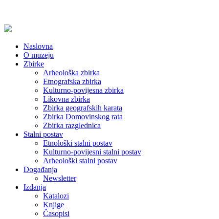
Naslovna
O muzeju
Zbirke
Arheološka zbirka
Etnografska zbirka
Kulturno-povijesna zbirka
Likovna zbirka
Zbirka geografskih karata
Zbirka Domovinskog rata
Zbirka razglednica
Stalni postav
Etnološki stalni postav
Kulturno-povijesni stalni postav
Arheološki stalni postav
Događanja
Newsletter
Izdanja
Katalozi
Knjige
Časopisi