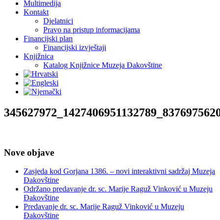
Multimedija
Kontakt
Djelatnici
Pravo na pristup informacijama
Financijski plan
Financijski izvještaji
Knjižnica
Katalog Knjižnice Muzeja Đakovštine
345627972_1427406951132789_837697562
Nove objave
Zasjeda kod Gorjana 1386. – novi interaktivni sadržaj Muzeja
Đakovštine
Održano predavanje dr. sc. Marije Raguž Vinković u Muzeju
Đakovštine
Predavanje dr. sc. Marije Raguž Vinković u Muzeju
Đakovštine