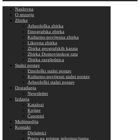
Naslovna
O muzeju
Zbirke
Arheološka zbirka
Etnografska zbirka
Kulturno-povijesna zbirka
Likovna zbirka
Zbirka geografskih karata
Zbirka Domovinskog rata
Zbirka razglednica
Stalni postav
Etnološki stalni postav
Kulturno-povijesni stalni postav
Arheološki stalni postav
Događanja
Newsletter
Izdanja
Katalozi
Knjige
Časopisi
Multimedija
Kontakt
Djelatnici
Pravo na pristup informacijama