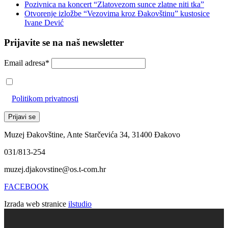
Pozivnica na koncert “Zlatovezom sunce zlatne niti tka”
Otvorenje izložbe “Vezovima kroz Đakovštinu” kustosice
Ivane Dević
Prijavite se na naš newsletter
Email adresa*
Prihvaćam da će se email adresa koristiti u skladu s našom
Politikom privatnosti
Muzej Đakovštine, Ante Starčevića 34, 31400 Đakovo
031/813-254
muzej.djakovstine@os.t-com.hr
FACEBOOK
Izrada web stranice
ilstudio