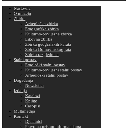
Naslovna
O muzeju
Zbirke
Arheološka zbirka
Etnografska zbirka
Kulturno-povijesna zbirka
Likovna zbirka
Zbirka geografskih karata
Zbirka Domovinskog rata
Zbirka razglednica
Stalni postav
Etnološki stalni postav
Kulturno-povijesni stalni postav
Arheološki stalni postav
Događanja
Newsletter
Izdanja
Katalozi
Knjige
Časopisi
Multimedija
Kontakt
Djelatnici
Pravo na pristup informacijama