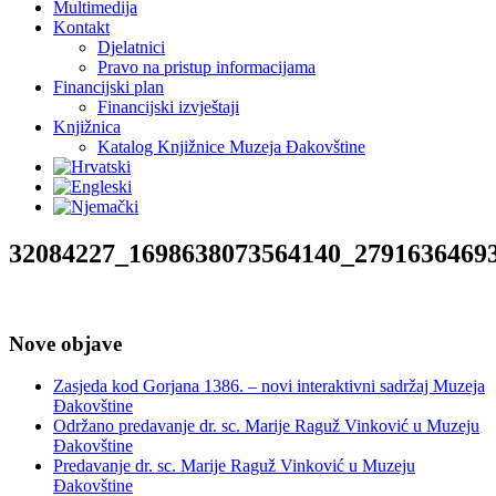
Multimedija
Kontakt
Djelatnici
Pravo na pristup informacijama
Financijski plan
Financijski izvještaji
Knjižnica
Katalog Knjižnice Muzeja Đakovštine
32084227_1698638073564140_2791636469
Nove objave
Zasjeda kod Gorjana 1386. – novi interaktivni sadržaj Muzeja
Đakovštine
Održano predavanje dr. sc. Marije Raguž Vinković u Muzeju
Đakovštine
Predavanje dr. sc. Marije Raguž Vinković u Muzeju
Đakovštine