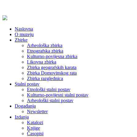
Naslovna
O muzeju
Zbirke
Arheološka zbirka
Etnografska zbirka
Kulturno-povijesna zbirka
Likovna zbirka
Zbirka geografskih karata
Zbirka Domovinskog rata
Zbirka razglednica
Stalni postav
Etnološki stalni postav
Kulturno-povijesni stalni postav
Arheološki stalni postav
Događanja
Newsletter
Izdanja
Katalozi
Knjige
Časopisi