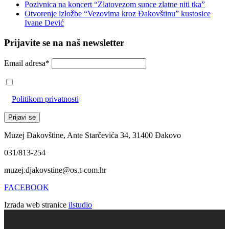
Pozivnica na koncert “Zlatovezom sunce zlatne niti tka”
Otvorenje izložbe “Vezovima kroz Đakovštinu” kustosice
Ivane Dević
Prijavite se na naš newsletter
Email adresa*
Prihvaćam da će se email adresa koristiti u skladu s našom
Politikom privatnosti
Muzej Đakovštine, Ante Starčevića 34, 31400 Đakovo
031/813-254
muzej.djakovstine@os.t-com.hr
FACEBOOK
Izrada web stranice
ilstudio