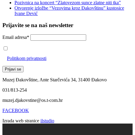
Pozivnica na koncert “Zlatovezom sunce zlatne niti tka”
Otvorenje izložbe “Vezovima kroz Đakovštinu” kustosice
Ivane Dević
Prijavite se na naš newsletter
Email adresa*
Prihvaćam da će se email adresa koristiti u skladu s našom
Politikom privatnosti
Muzej Đakovštine, Ante Starčevića 34, 31400 Đakovo
031/813-254
muzej.djakovstine@os.t-com.hr
FACEBOOK
Izrada web stranice
ilstudio