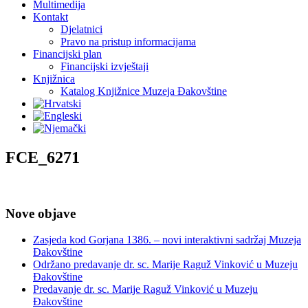
Multimedija
Kontakt
Djelatnici
Pravo na pristup informacijama
Financijski plan
Financijski izvještaji
Knjižnica
Katalog Knjižnice Muzeja Đakovštine
FCE_6271
Nove objave
Zasjeda kod Gorjana 1386. – novi interaktivni sadržaj Muzeja
Đakovštine
Održano predavanje dr. sc. Marije Raguž Vinković u Muzeju
Đakovštine
Predavanje dr. sc. Marije Raguž Vinković u Muzeju
Đakovštine