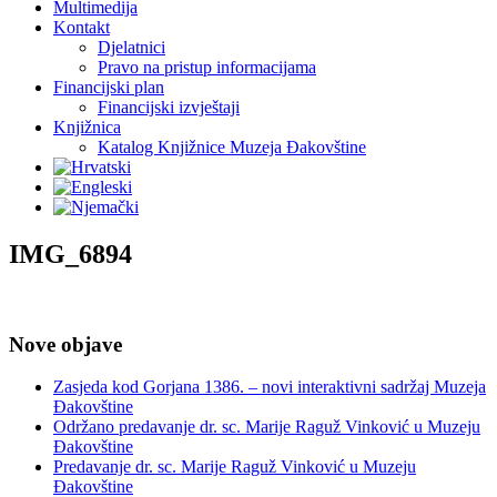
Multimedija
Kontakt
Djelatnici
Pravo na pristup informacijama
Financijski plan
Financijski izvještaji
Knjižnica
Katalog Knjižnice Muzeja Đakovštine
IMG_6894
Nove objave
Zasjeda kod Gorjana 1386. – novi interaktivni sadržaj Muzeja
Đakovštine
Održano predavanje dr. sc. Marije Raguž Vinković u Muzeju
Đakovštine
Predavanje dr. sc. Marije Raguž Vinković u Muzeju
Đakovštine