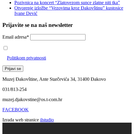
Pozivnica na koncert “Zlatovezom sunce zlatne niti tka”
Otvorenje izložbe “Vezovima kroz Đakovštinu” kustosice
Ivane Dević
Prijavite se na naš newsletter
Email adresa*
Prihvaćam da će se email adresa koristiti u skladu s našom
Politikom privatnosti
Muzej Đakovštine, Ante Starčevića 34, 31400 Đakovo
031/813-254
muzej.djakovstine@os.t-com.hr
FACEBOOK
Izrada web stranice
ilstudio