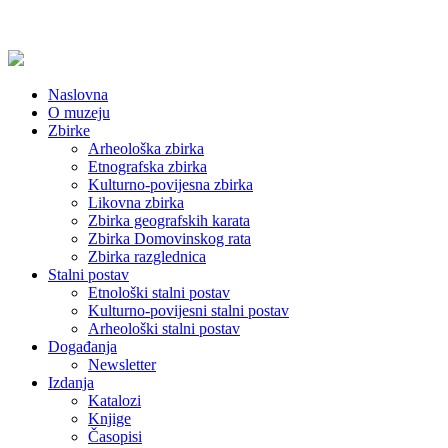
Naslovna
O muzeju
Zbirke
Arheološka zbirka
Etnografska zbirka
Kulturno-povijesna zbirka
Likovna zbirka
Zbirka geografskih karata
Zbirka Domovinskog rata
Zbirka razglednica
Stalni postav
Etnološki stalni postav
Kulturno-povijesni stalni postav
Arheološki stalni postav
Događanja
Newsletter
Izdanja
Katalozi
Knjige
Časopisi