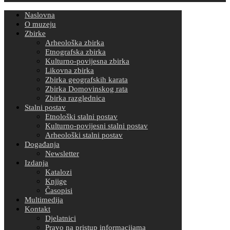
Naslovna
O muzeju
Zbirke
Arheološka zbirka
Etnografska zbirka
Kulturno-povijesna zbirka
Likovna zbirka
Zbirka geografskih karata
Zbirka Domovinskog rata
Zbirka razglednica
Stalni postav
Etnološki stalni postav
Kulturno-povijesni stalni postav
Arheološki stalni postav
Događanja
Newsletter
Izdanja
Katalozi
Knjige
Časopisi
Multimedija
Kontakt
Djelatnici
Pravo na pristup informacijama