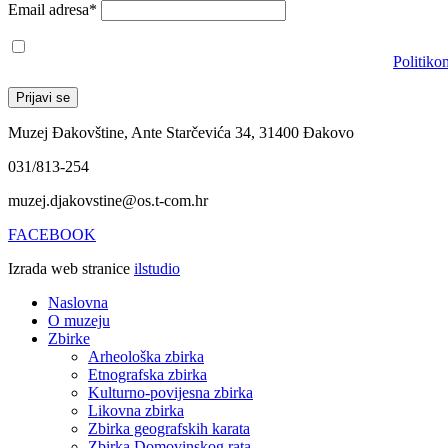
Email adresa*
Prihvaćam da će se email adresa koristiti u skladu s našom
Politiko
Muzej Đakovštine, Ante Starčevića 34, 31400 Đakovo
031/813-254
muzej.djakovstine@os.t-com.hr
FACEBOOK
Izrada web stranice
ilstudio
Naslovna
O muzeju
Zbirke
Arheološka zbirka
Etnografska zbirka
Kulturno-povijesna zbirka
Likovna zbirka
Zbirka geografskih karata
Zbirka Domovinskog rata