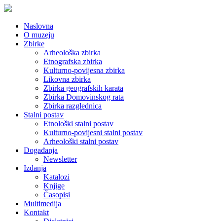
Naslovna
O muzeju
Zbirke
Arheološka zbirka
Etnografska zbirka
Kulturno-povijesna zbirka
Likovna zbirka
Zbirka geografskih karata
Zbirka Domovinskog rata
Zbirka razglednica
Stalni postav
Etnološki stalni postav
Kulturno-povijesni stalni postav
Arheološki stalni postav
Događanja
Newsletter
Izdanja
Katalozi
Knjige
Časopisi
Multimedija
Kontakt