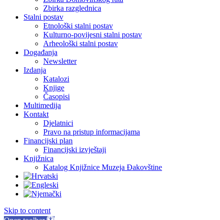
Zbirka razglednica
Stalni postav
Etnološki stalni postav
Kulturno-povijesni stalni postav
Arheološki stalni postav
Događanja
Newsletter
Izdanja
Katalozi
Knjige
Časopisi
Multimedija
Kontakt
Djelatnici
Pravo na pristup informacijama
Financijski plan
Financijski izvještaji
Knjižnica
Katalog Knjižnice Muzeja Đakovštine
Skip to content