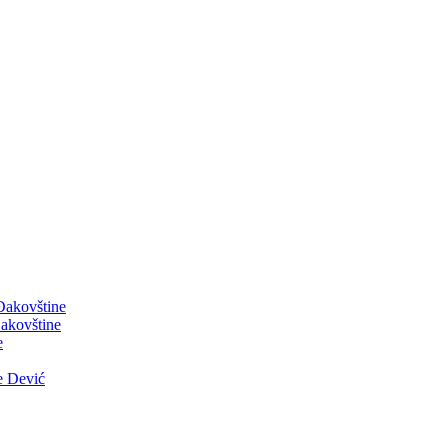
 Đakovštine
akovštine
e
e Dević