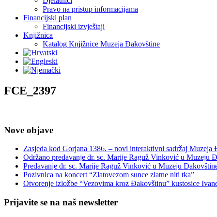
Djelatnici
Pravo na pristup informacijama
Financijski plan
Financijski izvještaji
Knjižnica
Katalog Knjižnice Muzeja Đakovštine
FCE_2397
Nove objave
Zasjeda kod Gorjana 1386. – novi interaktivni sadržaj Muzeja
Održano predavanje dr. sc. Marije Raguž Vinković u Muzeju Đ
Predavanje dr. sc. Marije Raguž Vinković u Muzeju Đakovštin
Pozivnica na koncert “Zlatovezom sunce zlatne niti tka”
Otvorenje izložbe “Vezovima kroz Đakovštinu” kustosice Ivan
Prijavite se na naš newsletter