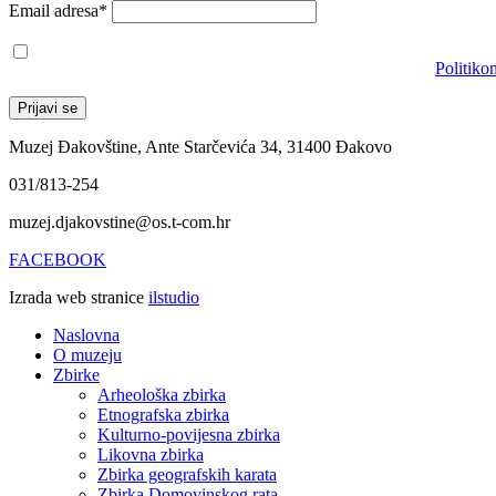
Email adresa*
Prihvaćam da će se email adresa koristiti u skladu s našom
Politiko
Muzej Đakovštine, Ante Starčevića 34, 31400 Đakovo
031/813-254
muzej.djakovstine@os.t-com.hr
FACEBOOK
Izrada web stranice
ilstudio
Naslovna
O muzeju
Zbirke
Arheološka zbirka
Etnografska zbirka
Kulturno-povijesna zbirka
Likovna zbirka
Zbirka geografskih karata
Zbirka Domovinskog rata