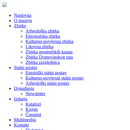
Naslovna
O muzeju
Zbirke
Arheološka zbirka
Etnografska zbirka
Kulturno-povijesna zbirka
Likovna zbirka
Zbirka geografskih karata
Zbirka Domovinskog rata
Zbirka razglednica
Stalni postav
Etnološki stalni postav
Kulturno-povijesni stalni postav
Arheološki stalni postav
Događanja
Newsletter
Izdanja
Katalozi
Knjige
Časopisi
Multimedija
Kontakt