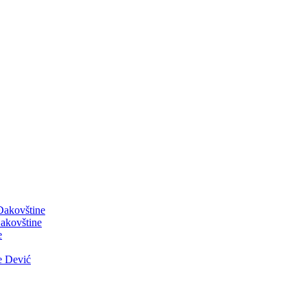
 Đakovštine
akovštine
e
e Dević