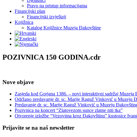
Djelatnici
Pravo na pristup informacijama
Financijski plan
Financijski izvještaji
Knjižnica
Katalog Knjižnice Muzeja Đakovštine
POZIVNICA 150 GODINA.cdr
Nove objave
Zasjeda kod Gorjana 1386. – novi interaktivni sadržaj Muzeja
Održano predavanje dr. sc. Marije Raguž Vinković u Muzeju Đ
Predavanje dr. sc. Marije Raguž Vinković u Muzeju Đakovštin
Pozivnica na koncert “Zlatovezom sunce zlatne niti tka”
Otvorenje izložbe “Vezovima kroz Đakovštinu” kustosice Ivan
Prijavite se na naš newsletter