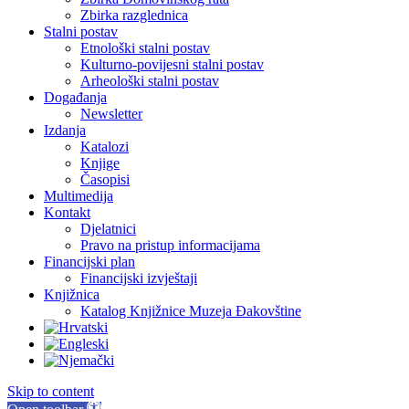
Zbirka razglednica
Stalni postav
Etnološki stalni postav
Kulturno-povijesni stalni postav
Arheološki stalni postav
Događanja
Newsletter
Izdanja
Katalozi
Knjige
Časopisi
Multimedija
Kontakt
Djelatnici
Pravo na pristup informacijama
Financijski plan
Financijski izvještaji
Knjižnica
Katalog Knjižnice Muzeja Đakovštine
Skip to content