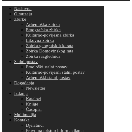
Naslovna
O muzeju
Zbirke
Arheološka zbirka
Etnografska zbirka
Kulturno-povijesna zbirka
Likovna zbirka
Zbirka geografskih karata
Zbirka Domovinskog rata
Zbirka razglednica
Stalni postav
Etnološki stalni postav
Kulturno-povijesni stalni postav
Arheološki stalni postav
Događanja
Newsletter
Izdanja
Katalozi
Knjige
Časopisi
Multimedija
Kontakt
Djelatnici
Pravo na pristup informacijama