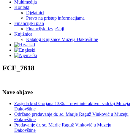
Multimedija
Kontakt
Djelatnici
Pravo na pristup informacijama
Financijski plan
Financijski izvještaji
Knjižnica
Katalog Knjižnice Muzeja Đakovštine
FCE_7618
Nove objave
Zasjeda kod Gorjana 1386. – novi interaktivni sadržaj Muzeja
Đakovštine
Održano predavanje dr. sc. Marije Raguž Vinković u Muzeju
Đakovštine
Predavanje dr. sc. Marije Raguž Vinković u Muzeju
Đakovštine