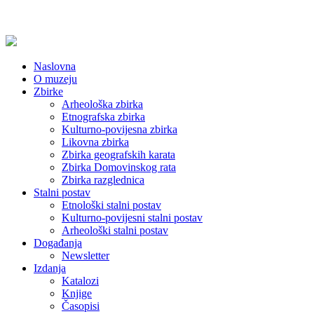
Naslovna
O muzeju
Zbirke
Arheološka zbirka
Etnografska zbirka
Kulturno-povijesna zbirka
Likovna zbirka
Zbirka geografskih karata
Zbirka Domovinskog rata
Zbirka razglednica
Stalni postav
Etnološki stalni postav
Kulturno-povijesni stalni postav
Arheološki stalni postav
Događanja
Newsletter
Izdanja
Katalozi
Knjige
Časopisi