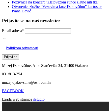
Pozivnica na koncert “Zlatovezom sunce zlatne niti tka”
Otvorenje izložbe “Vezovima kroz Đakovštinu” kustosice
Ivane Dević
Prijavite se na naš newsletter
Email adresa*
Prihvaćam da će se email adresa koristiti u skladu s našom
Politikom privatnosti
Muzej Đakovštine, Ante Starčevića 34, 31400 Đakovo
031/813-254
muzej.djakovstine@os.t-com.hr
FACEBOOK
Izrada web stranice
ilstudio