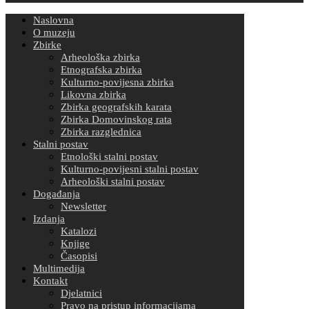
Naslovna
O muzeju
Zbirke
Arheološka zbirka
Etnografska zbirka
Kulturno-povijesna zbirka
Likovna zbirka
Zbirka geografskih karata
Zbirka Domovinskog rata
Zbirka razglednica
Stalni postav
Etnološki stalni postav
Kulturno-povijesni stalni postav
Arheološki stalni postav
Događanja
Newsletter
Izdanja
Katalozi
Knjige
Časopisi
Multimedija
Kontakt
Djelatnici
Pravo na pristup informacijama