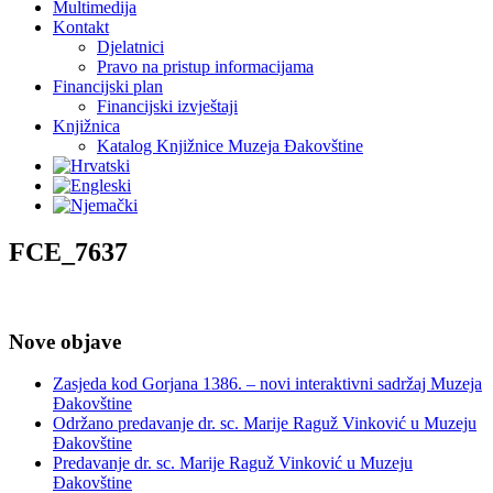
Multimedija
Kontakt
Djelatnici
Pravo na pristup informacijama
Financijski plan
Financijski izvještaji
Knjižnica
Katalog Knjižnice Muzeja Đakovštine
FCE_7637
Nove objave
Zasjeda kod Gorjana 1386. – novi interaktivni sadržaj Muzeja
Đakovštine
Održano predavanje dr. sc. Marije Raguž Vinković u Muzeju
Đakovštine
Predavanje dr. sc. Marije Raguž Vinković u Muzeju
Đakovštine