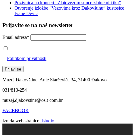
Pozivnica na koncert “Zlatovezom sunce zlatne niti tka”
Otvorenje izložbe “Vezovima kroz Đakovštinu” kustosice
Ivane Dević
Prijavite se na naš newsletter
Email adresa*
Prihvaćam da će se email adresa koristiti u skladu s našom
Politikom privatnosti
Muzej Đakovštine, Ante Starčevića 34, 31400 Đakovo
031/813-254
muzej.djakovstine@os.t-com.hr
FACEBOOK
Izrada web stranice
ilstudio