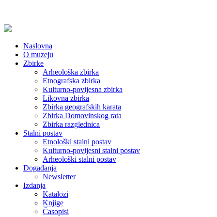
Naslovna
O muzeju
Zbirke
Arheološka zbirka
Etnografska zbirka
Kulturno-povijesna zbirka
Likovna zbirka
Zbirka geografskih karata
Zbirka Domovinskog rata
Zbirka razglednica
Stalni postav
Etnološki stalni postav
Kulturno-povijesni stalni postav
Arheološki stalni postav
Događanja
Newsletter
Izdanja
Katalozi
Knjige
Časopisi