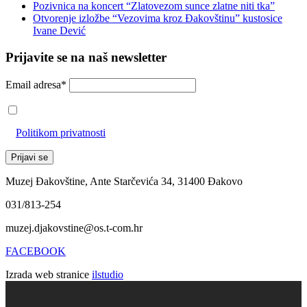
Pozivnica na koncert “Zlatovezom sunce zlatne niti tka”
Otvorenje izložbe “Vezovima kroz Đakovštinu” kustosice
Ivane Dević
Prijavite se na naš newsletter
Email adresa*
Prihvaćam da će se email adresa koristiti u skladu s našom
Politikom privatnosti
Muzej Đakovštine, Ante Starčevića 34, 31400 Đakovo
031/813-254
muzej.djakovstine@os.t-com.hr
FACEBOOK
Izrada web stranice
ilstudio