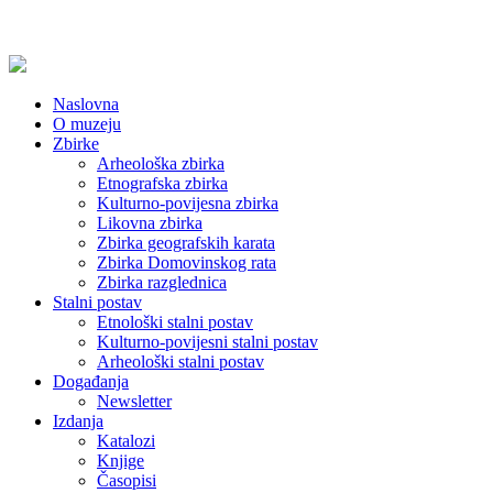
Naslovna
O muzeju
Zbirke
Arheološka zbirka
Etnografska zbirka
Kulturno-povijesna zbirka
Likovna zbirka
Zbirka geografskih karata
Zbirka Domovinskog rata
Zbirka razglednica
Stalni postav
Etnološki stalni postav
Kulturno-povijesni stalni postav
Arheološki stalni postav
Događanja
Newsletter
Izdanja
Katalozi
Knjige
Časopisi