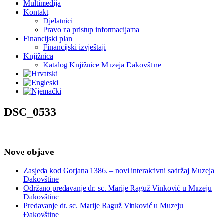
Multimedija
Kontakt
Djelatnici
Pravo na pristup informacijama
Financijski plan
Financijski izvještaji
Knjižnica
Katalog Knjižnice Muzeja Đakovštine
DSC_0533
Nove objave
Zasjeda kod Gorjana 1386. – novi interaktivni sadržaj Muzeja
Đakovštine
Održano predavanje dr. sc. Marije Raguž Vinković u Muzeju
Đakovštine
Predavanje dr. sc. Marije Raguž Vinković u Muzeju
Đakovštine