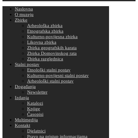
Naslovna
O muzeju
Zbirke
Arheološka zbirka
Etnografska zbirka
Kulturno-povijesna zbirka
Likovna zbirka
Zbirka geografskih karata
Zbirka Domovinskog rata
Zbirka razglednica
Stalni postav
Etnološki stalni postav
Kulturno-povijesni stalni postav
Arheološki stalni postav
Događanja
Newsletter
Izdanja
Katalozi
Knjige
Časopisi
Multimedija
Kontakt
Djelatnici
Pravo na pristup informacijama