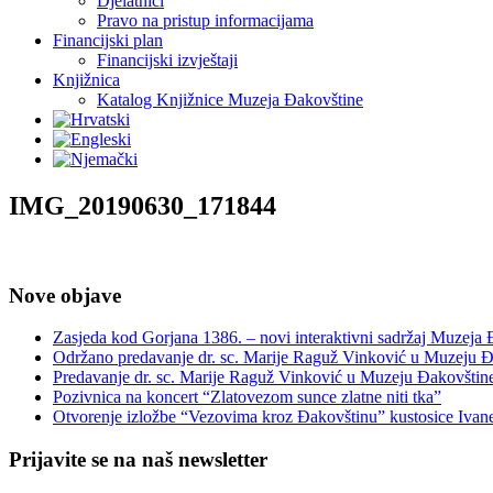
Djelatnici
Pravo na pristup informacijama
Financijski plan
Financijski izvještaji
Knjižnica
Katalog Knjižnice Muzeja Đakovštine
IMG_20190630_171844
Nove objave
Zasjeda kod Gorjana 1386. – novi interaktivni sadržaj Muzeja
Održano predavanje dr. sc. Marije Raguž Vinković u Muzeju Đ
Predavanje dr. sc. Marije Raguž Vinković u Muzeju Đakovštin
Pozivnica na koncert “Zlatovezom sunce zlatne niti tka”
Otvorenje izložbe “Vezovima kroz Đakovštinu” kustosice Ivan
Prijavite se na naš newsletter