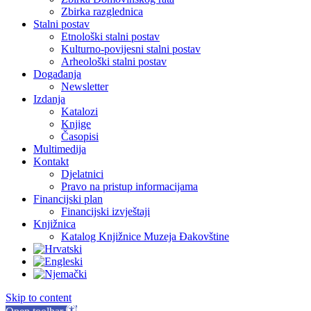
Zbirka razglednica
Stalni postav
Etnološki stalni postav
Kulturno-povijesni stalni postav
Arheološki stalni postav
Događanja
Newsletter
Izdanja
Katalozi
Knjige
Časopisi
Multimedija
Kontakt
Djelatnici
Pravo na pristup informacijama
Financijski plan
Financijski izvještaji
Knjižnica
Katalog Knjižnice Muzeja Đakovštine
Skip to content