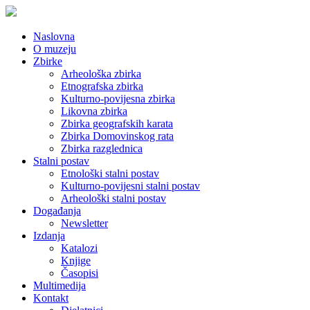
Naslovna
O muzeju
Zbirke
Arheološka zbirka
Etnografska zbirka
Kulturno-povijesna zbirka
Likovna zbirka
Zbirka geografskih karata
Zbirka Domovinskog rata
Zbirka razglednica
Stalni postav
Etnološki stalni postav
Kulturno-povijesni stalni postav
Arheološki stalni postav
Događanja
Newsletter
Izdanja
Katalozi
Knjige
Časopisi
Multimedija
Kontakt