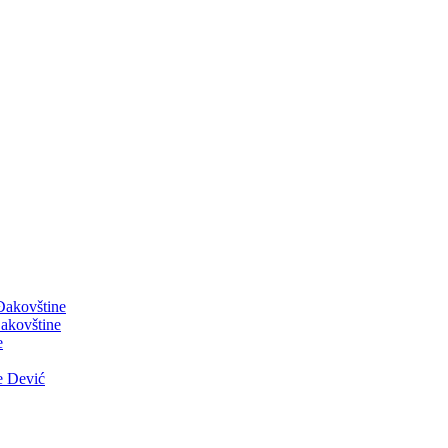
 Đakovštine
akovštine
e
e Dević