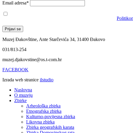
Email adresa*
Prihvaćam da će se email adresa koristiti u skladu s našom
Politiko
Muzej Đakovštine, Ante Starčevića 34, 31400 Đakovo
031/813-254
muzej.djakovstine@os.t-com.hr
FACEBOOK
Izrada web stranice
ilstudio
Naslovna
O muzeju
Zbirke
Arheološka zbirka
Etnografska zbirka
Kulturno-povijesna zbirka
Likovna zbirka
Zbirka geografskih karata
Zbirka Domovinskog rata