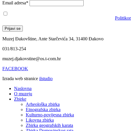
Email adresa*
Prihvaćam da će se email adresa koristiti u skladu s našom
Politiko
Muzej Đakovštine, Ante Starčevića 34, 31400 Đakovo
031/813-254
muzej.djakovstine@os.t-com.hr
FACEBOOK
Izrada web stranice
ilstudio
Naslovna
O muzeju
Zbirke
Arheološka zbirka
Etnografska zbirka
Kulturno-povijesna zbirka
Likovna zbirka
Zbirka geografskih karata
Zbirka Domovinskog rata