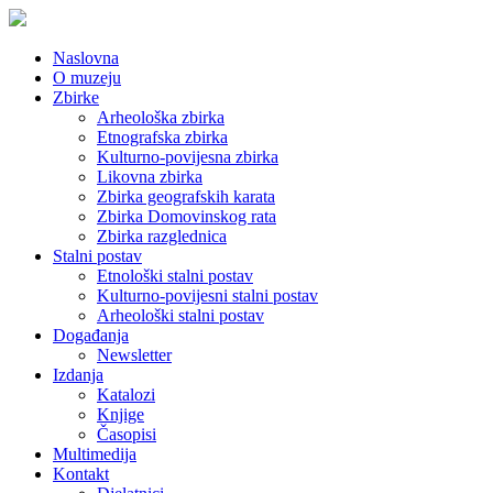
Naslovna
O muzeju
Zbirke
Arheološka zbirka
Etnografska zbirka
Kulturno-povijesna zbirka
Likovna zbirka
Zbirka geografskih karata
Zbirka Domovinskog rata
Zbirka razglednica
Stalni postav
Etnološki stalni postav
Kulturno-povijesni stalni postav
Arheološki stalni postav
Događanja
Newsletter
Izdanja
Katalozi
Knjige
Časopisi
Multimedija
Kontakt