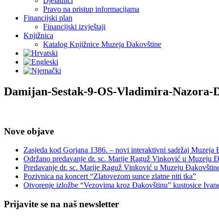
Djelatnici
Pravo na pristup informacijama
Financijski plan
Financijski izvještaji
Knjižnica
Katalog Knjižnice Muzeja Đakovštine
Damijan-Sestak-9-OS-Vladimira-Nazora-D
Nove objave
Zasjeda kod Gorjana 1386. – novi interaktivni sadržaj Muzeja
Održano predavanje dr. sc. Marije Raguž Vinković u Muzeju Đ
Predavanje dr. sc. Marije Raguž Vinković u Muzeju Đakovštin
Pozivnica na koncert “Zlatovezom sunce zlatne niti tka”
Otvorenje izložbe “Vezovima kroz Đakovštinu” kustosice Ivan
Prijavite se na naš newsletter