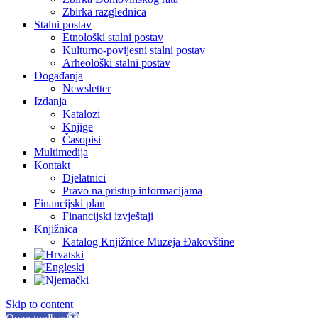
Zbirka razglednica
Stalni postav
Etnološki stalni postav
Kulturno-povijesni stalni postav
Arheološki stalni postav
Događanja
Newsletter
Izdanja
Katalozi
Knjige
Časopisi
Multimedija
Kontakt
Djelatnici
Pravo na pristup informacijama
Financijski plan
Financijski izvještaji
Knjižnica
Katalog Knjižnice Muzeja Đakovštine
Skip to content