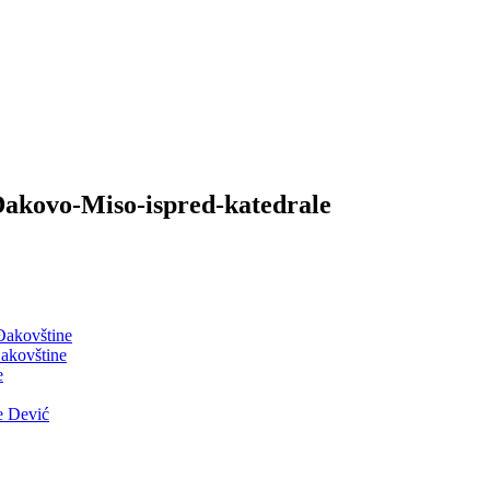
akovo-Miso-ispred-katedrale
 Đakovštine
akovštine
e
e Dević