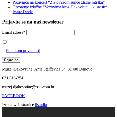
Pozivnica na koncert “Zlatovezom sunce zlatne niti tka”
Otvorenje izložbe “Vezovima kroz Đakovštinu” kustosice
Ivane Dević
Prijavite se na naš newsletter
Email adresa*
Prihvaćam da će se email adresa koristiti u skladu s našom
Politikom privatnosti
Muzej Đakovštine, Ante Starčevića 34, 31400 Đakovo
031/813-254
muzej.djakovstine@os.t-com.hr
FACEBOOK
Izrada web stranice
ilstudio