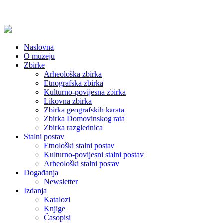
Naslovna
O muzeju
Zbirke
Arheološka zbirka
Etnografska zbirka
Kulturno-povijesna zbirka
Likovna zbirka
Zbirka geografskih karata
Zbirka Domovinskog rata
Zbirka razglednica
Stalni postav
Etnološki stalni postav
Kulturno-povijesni stalni postav
Arheološki stalni postav
Događanja
Newsletter
Izdanja
Katalozi
Knjige
Časopisi