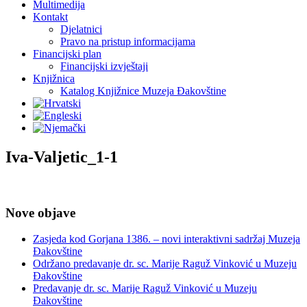
Multimedija
Kontakt
Djelatnici
Pravo na pristup informacijama
Financijski plan
Financijski izvještaji
Knjižnica
Katalog Knjižnice Muzeja Đakovštine
Iva-Valjetic_1-1
Nove objave
Zasjeda kod Gorjana 1386. – novi interaktivni sadržaj Muzeja
Đakovštine
Održano predavanje dr. sc. Marije Raguž Vinković u Muzeju
Đakovštine
Predavanje dr. sc. Marije Raguž Vinković u Muzeju
Đakovštine