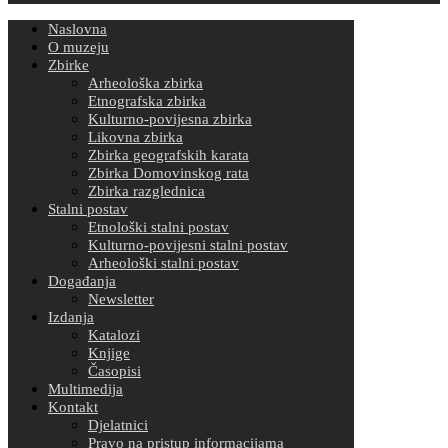
Naslovna
O muzeju
Zbirke
Arheološka zbirka
Etnografska zbirka
Kulturno-povijesna zbirka
Likovna zbirka
Zbirka geografskih karata
Zbirka Domovinskog rata
Zbirka razglednica
Stalni postav
Etnološki stalni postav
Kulturno-povijesni stalni postav
Arheološki stalni postav
Događanja
Newsletter
Izdanja
Katalozi
Knjige
Časopisi
Multimedija
Kontakt
Djelatnici
Pravo na pristup informacijama