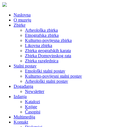
Naslovna
O muzeju
Zbirke
Arheološka zbirka
Etnografska zbirka
Kulturno-povijesna zbirka
Likovna zbirka
Zbirka geografskih karata
Zbirka Domovinskog rata
Zbirka razglednica
Stalni postav
Etnološki stalni postav
Kulturno-povijesni stalni postav
Arheološki stalni postav
Događanja
Newsletter
Izdanja
Katalozi
Knjige
Časopisi
Multimedija
Kontakt