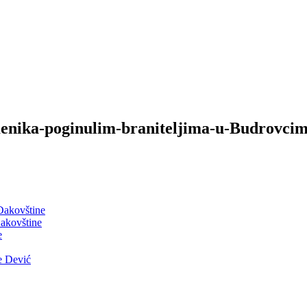
enika-poginulim-braniteljima-u-Budrovci
 Đakovštine
akovštine
e
e Dević