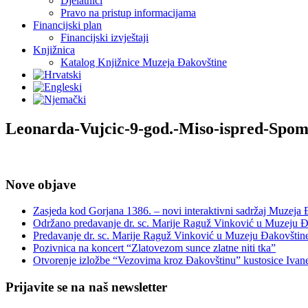
Djelatnici
Pravo na pristup informacijama
Financijski plan
Financijski izvještaji
Knjižnica
Katalog Knjižnice Muzeja Đakovštine
Leonarda-Vujcic-9-god.-Miso-ispred-Spom
Nove objave
Zasjeda kod Gorjana 1386. – novi interaktivni sadržaj Muzeja
Održano predavanje dr. sc. Marije Raguž Vinković u Muzeju Đ
Predavanje dr. sc. Marije Raguž Vinković u Muzeju Đakovštin
Pozivnica na koncert “Zlatovezom sunce zlatne niti tka”
Otvorenje izložbe “Vezovima kroz Đakovštinu” kustosice Ivan
Prijavite se na naš newsletter