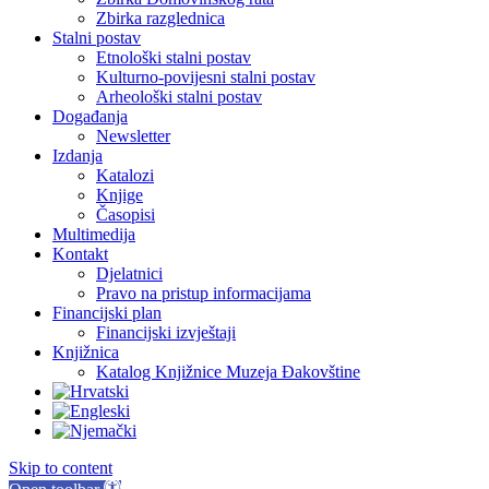
Zbirka razglednica
Stalni postav
Etnološki stalni postav
Kulturno-povijesni stalni postav
Arheološki stalni postav
Događanja
Newsletter
Izdanja
Katalozi
Knjige
Časopisi
Multimedija
Kontakt
Djelatnici
Pravo na pristup informacijama
Financijski plan
Financijski izvještaji
Knjižnica
Katalog Knjižnice Muzeja Đakovštine
Skip to content