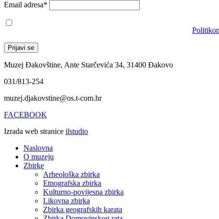
Email adresa*
Prihvaćam da će se email adresa koristiti u skladu s našom
Politiko
Muzej Đakovštine, Ante Starčevića 34, 31400 Đakovo
031/813-254
muzej.djakovstine@os.t-com.hr
FACEBOOK
Izrada web stranice
ilstudio
Naslovna
O muzeju
Zbirke
Arheološka zbirka
Etnografska zbirka
Kulturno-povijesna zbirka
Likovna zbirka
Zbirka geografskih karata
Zbirka Domovinskog rata