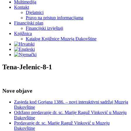
Multimedija
Kontakt
Djelatnici
Pravo na pristup informacijama
Financijski plan
Financijski izvještaji
Knjižnica
Katalog Knjižnice Muzeja Đakovštine
Tena-Jelenic-8-1
Nove objave
Zasjeda kod Gorjana 1386. – novi interaktivni sadržaj Muzeja
Đakovštine
Održano predavanje dr. sc. Marije Raguž Vinković u Muzeju
Đakovštine
Predavanje dr. sc. Marije Raguž Vinković u Muzeju
Đakovštine