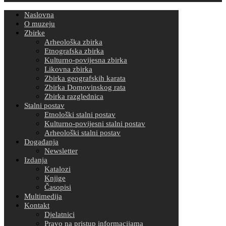
Naslovna
O muzeju
Zbirke
Arheološka zbirka
Etnografska zbirka
Kulturno-povijesna zbirka
Likovna zbirka
Zbirka geografskih karata
Zbirka Domovinskog rata
Zbirka razglednica
Stalni postav
Etnološki stalni postav
Kulturno-povijesni stalni postav
Arheološki stalni postav
Događanja
Newsletter
Izdanja
Katalozi
Knjige
Časopisi
Multimedija
Kontakt
Djelatnici
Pravo na pristup informacijama