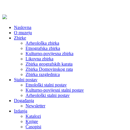
Naslovna
O muzeju
Zbirke
Arheološka zbirka
Etnografska zbirka
Kulturno-povijesna zbirka
Likovna zbirka
Zbirka geografskih karata
Zbirka Domovinskog rata
Zbirka razglednica
Stalni postav
Etnološki stalni postav
Kulturno-povijesni stalni postav
Arheološki stalni postav
Događanja
Newsletter
Izdanja
Katalozi
Knjige
Časopisi