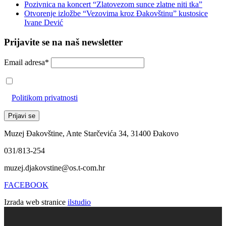
Pozivnica na koncert “Zlatovezom sunce zlatne niti tka”
Otvorenje izložbe “Vezovima kroz Đakovštinu” kustosice
Ivane Dević
Prijavite se na naš newsletter
Email adresa*
Prihvaćam da će se email adresa koristiti u skladu s našom
Politikom privatnosti
Muzej Đakovštine, Ante Starčevića 34, 31400 Đakovo
031/813-254
muzej.djakovstine@os.t-com.hr
FACEBOOK
Izrada web stranice
ilstudio