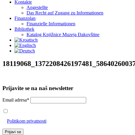
Kontakte
Angestellte
Das Recht auf Zugang zu Informationen
Finanzplan
Finanzielle Informationen
Bibliothek
Katalog Knjižnice Muzeja Đakovštine
18119068_1372208426197481_5864026003
Prijavite se na naš newsletter
Email adresa*
Prihvaćam da će se email adresa koristiti u skladu s našom
Politikom privatnosti