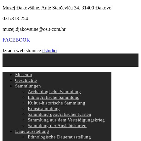
Muzej Đakovštine, Ante Starčevića 34, 31400 Đakovo
031/813-254
muzej.djakovstine@os.t-com.hr
FACEBOOK
Izrada web stranice
ilstudio
Museum
Geschichte
Sammlungen
Archäologische Sammlung
Ethnografische Sammlung
Kultur-historische Sammlung
Kunstsammlung
Sammlung geografischer Karten
Sammlung aus dem Verteidigungskrieg
Sammlung der Ansichtskarten
Dauerausstellung
Ethnologische Dauerausstellung