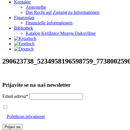
Kontakte
Angestellte
Das Recht auf Zugang zu Informationen
Finanzplan
Finanzielle Informationen
Bibliothek
Katalog Knjižnice Muzeja Đakovštine
290623738_5234958196598759_773800259
Prijavite se na naš newsletter
Email adresa*
Prihvaćam da će se email adresa koristiti u skladu s našom
Politikom privatnosti