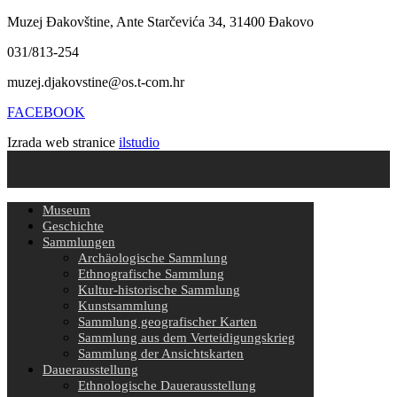
Muzej Đakovštine, Ante Starčevića 34, 31400 Đakovo
031/813-254
muzej.djakovstine@os.t-com.hr
FACEBOOK
Izrada web stranice
ilstudio
Museum
Geschichte
Sammlungen
Archäologische Sammlung
Ethnografische Sammlung
Kultur-historische Sammlung
Kunstsammlung
Sammlung geografischer Karten
Sammlung aus dem Verteidigungskrieg
Sammlung der Ansichtskarten
Dauerausstellung
Ethnologische Dauerausstellung