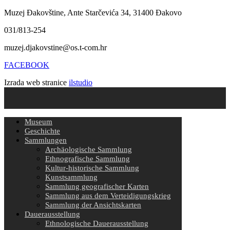
Muzej Đakovštine, Ante Starčevića 34, 31400 Đakovo
031/813-254
muzej.djakovstine@os.t-com.hr
FACEBOOK
Izrada web stranice
ilstudio
Museum
Geschichte
Sammlungen
Archäologische Sammlung
Ethnografische Sammlung
Kultur-historische Sammlung
Kunstsammlung
Sammlung geografischer Karten
Sammlung aus dem Verteidigungskrieg
Sammlung der Ansichtskarten
Dauerausstellung
Ethnologische Dauerausstellung