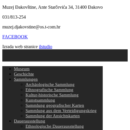
Muzej Đakovštine, Ante Starčevića 34, 31400 Đakovo
031/813-254
muzej.djakovstine@os.t-com.hr
FACEBOOK
Izrada web stranice
ilstudio
Museum
Geschichte
Sammlungen
Archäologische Sammlung
Ethnografische Sammlung
Kultur-historische Sammlung
Kunstsammlung
Sammlung geografischer Karten
Sammlung aus dem Verteidigungskrieg
Sammlung der Ansichtskarten
Dauerausstellung
Ethnologische Dauerausstellung