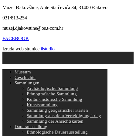
Muzej Đakovštine, Ante Starčevića 34, 31400 Đakovo
031/813-254
muzej.djakovstine@os.t-com.hr
FACEBOOK
Izrada web stranice
ilstudio
Museum
Geschichte
Sammlungen
Archäologische Sammlung
Ethnografische Sammlung
Kultur-historische Sammlung
Kunstsammlung
Sammlung geografischer Karten
Sammlung aus dem Verteidigungskrieg
Sammlung der Ansichtskarten
Dauerausstellung
Ethnologische Dauerausstellung