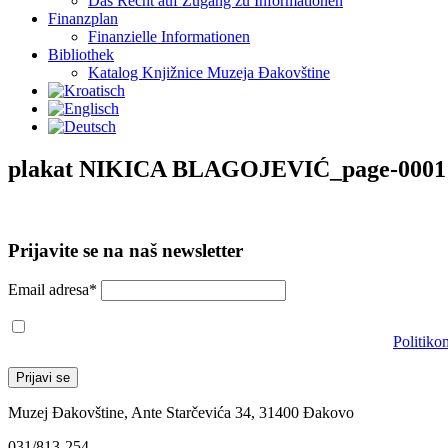
Das Recht auf Zugang zu Informationen
Finanzplan
Finanzielle Informationen
Bibliothek
Katalog Knjižnice Muzeja Đakovštine
plakat NIKICA BLAGOJEVIĆ_page-0001
Prijavite se na naš newsletter
Email adresa*
Prihvaćam da će se email adresa koristiti u skladu s našom
Politiko
Muzej Đakovštine, Ante Starčevića 34, 31400 Đakovo
031/813-254