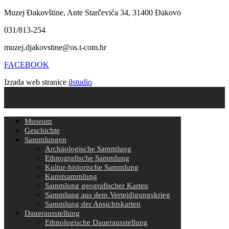
Muzej Đakovštine, Ante Starčevića 34, 31400 Đakovo
031/813-254
muzej.djakovstine@os.t-com.hr
FACEBOOK
Izrada web stranice
ilstudio
Museum
Geschichte
Sammlungen
Archäologische Sammlung
Ethnografische Sammlung
Kultur-historische Sammlung
Kunstsammlung
Sammlung geografischer Karten
Sammlung aus dem Verteidigungskrieg
Sammlung der Ansichtskarten
Dauerausstellung
Ethnologische Dauerausstellung