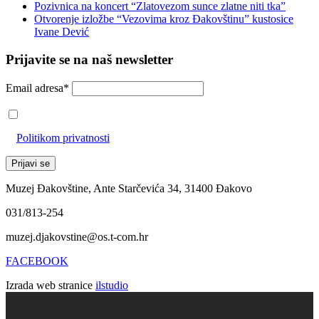
Pozivnica na koncert “Zlatovezom sunce zlatne niti tka”
Otvorenje izložbe “Vezovima kroz Đakovštinu” kustosice
Ivane Dević
Prijavite se na naš newsletter
Email adresa*
Prihvaćam da će se email adresa koristiti u skladu s našom
Politikom privatnosti
Muzej Đakovštine, Ante Starčevića 34, 31400 Đakovo
031/813-254
muzej.djakovstine@os.t-com.hr
FACEBOOK
Izrada web stranice
ilstudio