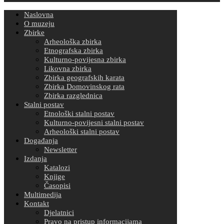
Naslovna
O muzeju
Zbirke
Arheološka zbirka
Etnografska zbirka
Kulturno-povijesna zbirka
Likovna zbirka
Zbirka geografskih karata
Zbirka Domovinskog rata
Zbirka razglednica
Stalni postav
Etnološki stalni postav
Kulturno-povijesni stalni postav
Arheološki stalni postav
Događanja
Newsletter
Izdanja
Katalozi
Knjige
Časopisi
Multimedija
Kontakt
Djelatnici
Pravo na pristup informacijama