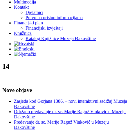
Multimedija
Kontakt
Djelatnici
Pravo na pristup informacijama
Financijski plan
Financijski izvještaji
Knjižnica
Katalog Knjižnice Muzeja Đakovštine
14
Nove objave
Zasjeda kod Gorjana 1386. – novi interaktivni sadržaj Muzeja
Đakovštine
Održano predavanje dr. sc. Marije Raguž Vinković u Muzeju
Đakovštine
Predavanje dr. sc. Marije Raguž Vinković u Muzeju
Đakovštine