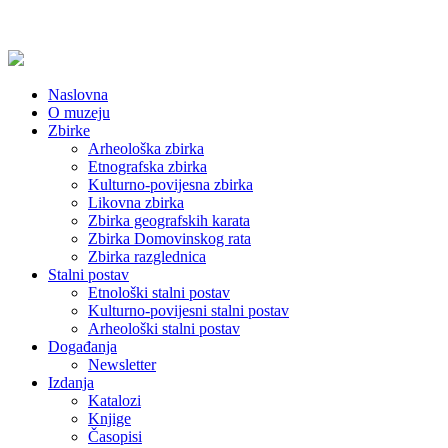
Naslovna
O muzeju
Zbirke
Arheološka zbirka
Etnografska zbirka
Kulturno-povijesna zbirka
Likovna zbirka
Zbirka geografskih karata
Zbirka Domovinskog rata
Zbirka razglednica
Stalni postav
Etnološki stalni postav
Kulturno-povijesni stalni postav
Arheološki stalni postav
Događanja
Newsletter
Izdanja
Katalozi
Knjige
Časopisi