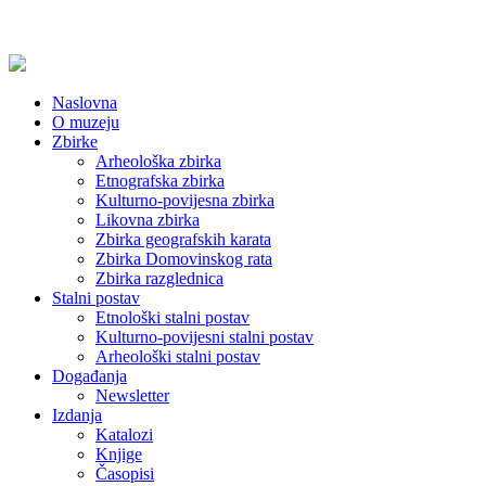
Naslovna
O muzeju
Zbirke
Arheološka zbirka
Etnografska zbirka
Kulturno-povijesna zbirka
Likovna zbirka
Zbirka geografskih karata
Zbirka Domovinskog rata
Zbirka razglednica
Stalni postav
Etnološki stalni postav
Kulturno-povijesni stalni postav
Arheološki stalni postav
Događanja
Newsletter
Izdanja
Katalozi
Knjige
Časopisi