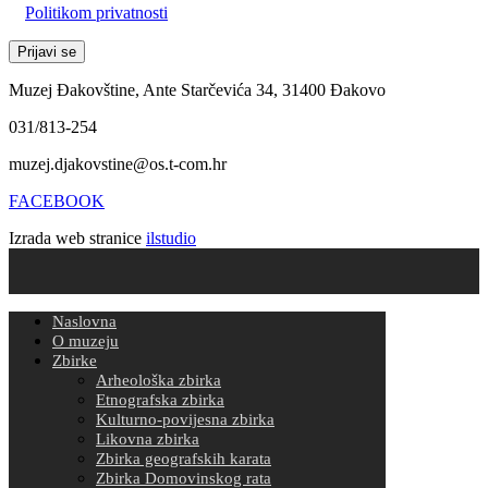
Politikom privatnosti
Muzej Đakovštine, Ante Starčevića 34, 31400 Đakovo
031/813-254
muzej.djakovstine@os.t-com.hr
FACEBOOK
Izrada web stranice
ilstudio
Naslovna
O muzeju
Zbirke
Arheološka zbirka
Etnografska zbirka
Kulturno-povijesna zbirka
Likovna zbirka
Zbirka geografskih karata
Zbirka Domovinskog rata