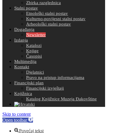
Zbirka razglednica
Stalni postav
Etnološki stalni postav
Kulturno-povijesni stalni postav
Arheološki stalni postav
Događanja
Newsletter
Izdanja
Katalozi
Knjige
Časopisi
Multimedija
Kontakt
Djelatnici
Pravo na pristup informacijama
Financijski plan
Financijski izvještaji
Knjižnica
Katalog Knjižnice Muzeja Đakovštine
Skip to content
Open toolbar
Povećaj tekst