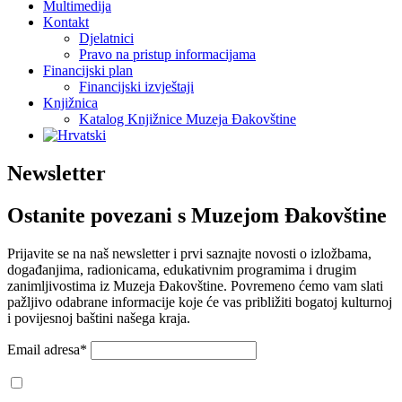
Multimedija
Kontakt
Djelatnici
Pravo na pristup informacijama
Financijski plan
Financijski izvještaji
Knjižnica
Katalog Knjižnice Muzeja Đakovštine
Newsletter
Ostanite povezani s Muzejom Đakovštine
Prijavite se na naš newsletter i prvi saznajte novosti o izložbama,
događanjima, radionicama, edukativnim programima i drugim
zanimljivostima iz Muzeja Đakovštine. Povremeno ćemo vam slati
pažljivo odabrane informacije koje će vas približiti bogatoj kulturnoj
i povijesnoj baštini našega kraja.
Email adresa*
Prihvaćam da će se email adresa koristiti u skladu s našom