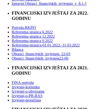
Ispravni Obrasci_financijskih_izvjestaja_v_8.1.3
FINANCIJSKI IZVJEŠTAJ ZA 2022.
GODINU
Potvrda-RKPFI
Referentna stranica 6.2022
Referentna stranica 12.2022
Referentna stranica 9.2022
Referentna-stranica-01.01.2022.-31.03.2022
Bilanca
Obrasci_financijskih_izvjestaja_22-03
Obrasci_financijskih_izvjestaja22-06
FINANCIJSKI IZVJEŠTAJ ZA 2021.
GODINU
FINA-potvrda
Izvjestaj-korisnika
Izvjestaj-o-obvezama
Izvjestaj-o-PR-RAS
Izvjestaj-proračuna