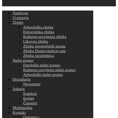
Naslovna
O muzeju
Zbirke
Arheološka zbirka
Etnografska zbirka
Kulturno-povijesna zbirka
Likovna zbirka
Zbirka geografskih karata
Zbirka Domovinskog rata
Zbirka razglednica
Stalni postav
Etnološki stalni postav
Kulturno-povijesni stalni postav
Arheološki stalni postav
Događanja
Newsletter
Izdanja
Katalozi
Knjige
Časopisi
Multimedija
Kontakt
Djelatnici