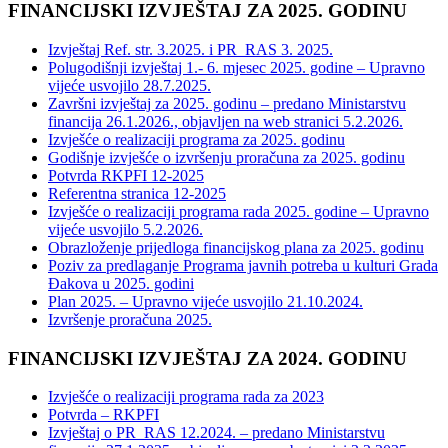
FINANCIJSKI IZVJEŠTAJ ZA 2025. GODINU
Izvještaj Ref. str. 3.2025. i PR_RAS 3. 2025.
Polugodišnji izvještaj 1.- 6. mjesec 2025. godine – Upravno
vijeće usvojilo 28.7.2025.
Završni izvještaj za 2025. godinu – predano Ministarstvu
financija 26.1.2026., objavljen na web stranici 5.2.2026.
Izvješće o realizaciji programa za 2025. godinu
Godišnje izvješće o izvršenju proračuna za 2025. godinu
Potvrda RKPFI 12-2025
Referentna stranica 12-2025
Izvješće o realizaciji programa rada 2025. godine – Upravno
vijeće usvojilo 5.2.2026.
Obrazloženje prijedloga financijskog plana za 2025. godinu
Poziv za predlaganje Programa javnih potreba u kulturi Grada
Đakova u 2025. godini
Plan 2025. – Upravno vijeće usvojilo 21.10.2024.
Izvršenje proračuna 2025.
FINANCIJSKI IZVJEŠTAJ ZA 2024. GODINU
Izvješće o realizaciji programa rada za 2023
Potvrda – RKPFI
Izvještaj o PR_RAS 12.2024. – predano Ministarstvu