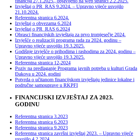
financija 27.1.2025., objavljeno na web stranici 2.2.2025.
Izvještaj o PR_RAS 9.2024. –
Upravno vijeće usvojilo
21.10.2024.
Referentna stranica 6.2024.
Izvještaj o obvezama 6.2024
Izvještaj o PR_RAS 6.2024
Obrasci financijskih izvještaja za prvo tromjesečje 2024.
Izvješće o realizaciji programa rada za 2024. godinu –
Upravno vijeće usvojilo 19.3.2025.
Godišnje izvješće o prihodima i rashodima za 2024. godinu –
Upravno vijeće usvojilo 19.3.2025.
Referentna stranica 12-2024
Poziv na predlaganje Programa javnih potreba u kulturi Grada
Đakova u 2024. godini
Potvrda o učitanom financijskom izvještaju jedinice lokalne i
područne samouprave u RKPFI
FINANCIJSKI IZVJEŠTAJ ZA 2023.
GODINU
Referentna stranica 3.2023
Referentna stranica 6.2023
Referentna stranica 9.2023
Referentna stranica završni izvještaj 2023. – Upravno vijeće
usvojilo 4.2.2024.