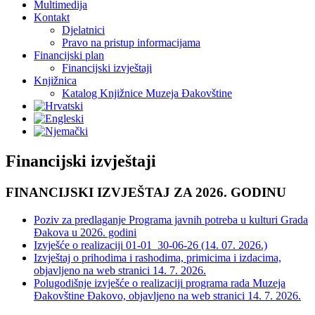
Multimedija
Kontakt
Djelatnici
Pravo na pristup informacijama
Financijski plan
Financijski izvještaji
Knjižnica
Katalog Knjižnice Muzeja Đakovštine
Financijski izvještaji
FINANCIJSKI IZVJEŠTAJ ZA 2026. GODINU
Poziv za predlaganje Programa javnih potreba u kulturi Grada
Đakova u 2026. godini
Izvješće o realizaciji 01-01_30-06-26 (14. 07. 2026.)
Izvještaj o prihodima i rashodima, primicima i izdacima,
objavljeno na web stranici 14. 7. 2026.
Polugodišnje izvješće o realizaciji programa rada Muzeja
Đakovštine Đakovo, objavljeno na web stranici 14. 7. 2026.