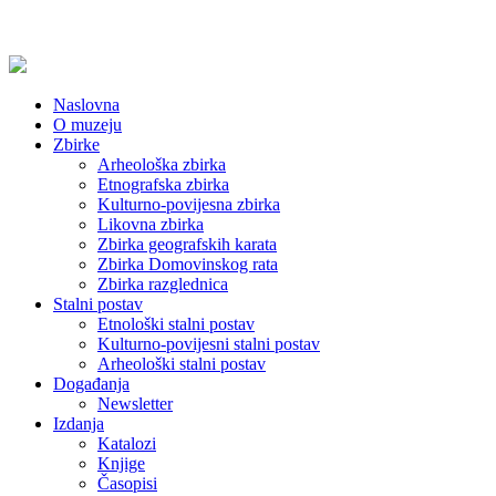
Naslovna
O muzeju
Zbirke
Arheološka zbirka
Etnografska zbirka
Kulturno-povijesna zbirka
Likovna zbirka
Zbirka geografskih karata
Zbirka Domovinskog rata
Zbirka razglednica
Stalni postav
Etnološki stalni postav
Kulturno-povijesni stalni postav
Arheološki stalni postav
Događanja
Newsletter
Izdanja
Katalozi
Knjige
Časopisi