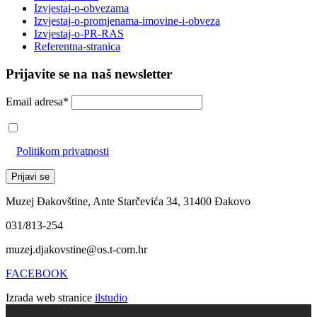
Izvjestaj-o-obvezama
Izvjestaj-o-promjenama-imovine-i-obveza
Izvjestaj-o-PR-RAS
Referentna-stranica
Prijavite se na naš newsletter
Email adresa*
Prihvaćam da će se email adresa koristiti u skladu s našom
Politikom privatnosti
Muzej Đakovštine, Ante Starčevića 34, 31400 Đakovo
031/813-254
muzej.djakovstine@os.t-com.hr
FACEBOOK
Izrada web stranice
ilstudio