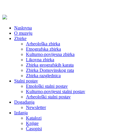
Naslovna
O muzeju
Zbirke
Arheološka zbirka
Etnografska zbirka
Kulturno-povijesna zbirka
Likovna zbirka
Zbirka geografskih karata
Zbirka Domovinskog rata
Zbirka razglednica
Stalni postav
Etnološki stalni postav
Kulturno-povijesni stalni postav
Arheološki stalni postav
Događanja
Newsletter
Izdanja
Katalozi
Knjige
Časopisi