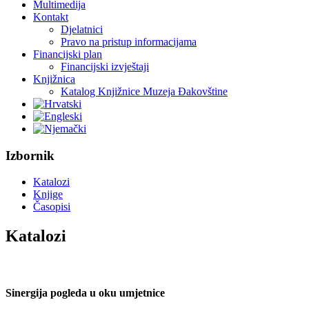
Multimedija
Kontakt
Djelatnici
Pravo na pristup informacijama
Financijski plan
Financijski izvještaji
Knjižnica
Katalog Knjižnice Muzeja Đakovštine
Izbornik
Katalozi
Knjige
Časopisi
Katalozi
Sinergija pogleda u oku umjetnice