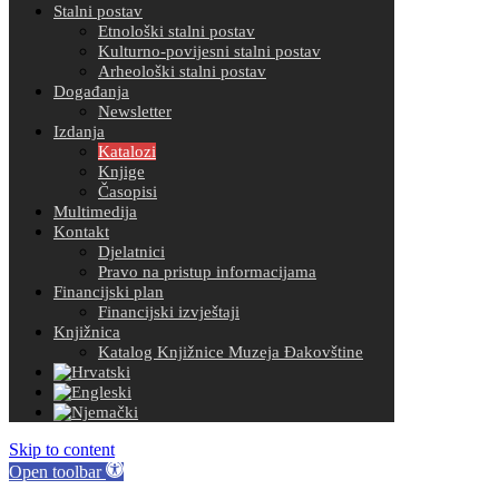
Stalni postav
Etnološki stalni postav
Kulturno-povijesni stalni postav
Arheološki stalni postav
Događanja
Newsletter
Izdanja
Katalozi
Knjige
Časopisi
Multimedija
Kontakt
Djelatnici
Pravo na pristup informacijama
Financijski plan
Financijski izvještaji
Knjižnica
Katalog Knjižnice Muzeja Đakovštine
Skip to content
Open toolbar