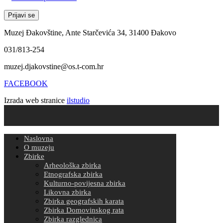
Muzej Đakovštine, Ante Starčevića 34, 31400 Đakovo
031/813-254
muzej.djakovstine@os.t-com.hr
FACEBOOK
Izrada web stranice
ilstudio
Naslovna
O muzeju
Zbirke
Arheološka zbirka
Etnografska zbirka
Kulturno-povijesna zbirka
Likovna zbirka
Zbirka geografskih karata
Zbirka Domovinskog rata
Zbirka razglednica