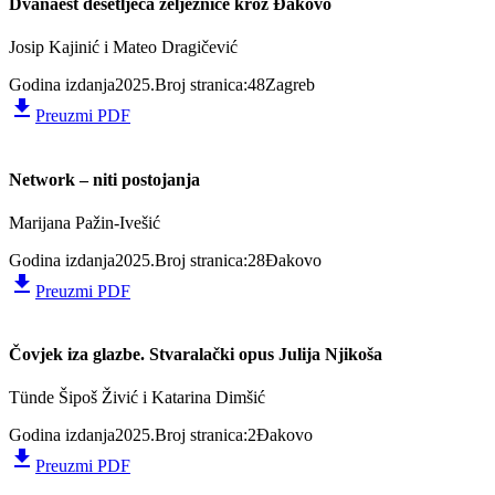
Dvanaest desetljeća željeznice kroz Đakovo
Josip Kajinić i Mateo Dragičević
Godina izdanja
2025.
Broj stranica:
48
Zagreb
file_download
Preuzmi PDF
Network – niti postojanja
Marijana Pažin-Ivešić
Godina izdanja
2025.
Broj stranica:
28
Đakovo
file_download
Preuzmi PDF
Čovjek iza glazbe. Stvaralački opus Julija Njikoša
Tünde Šipoš Živić i Katarina Dimšić
Godina izdanja
2025.
Broj stranica:
2
Đakovo
file_download
Preuzmi PDF