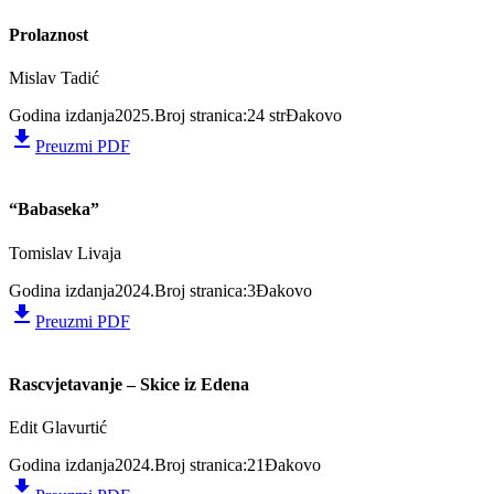
Prolaznost
Mislav Tadić
Godina izdanja
2025.
Broj stranica:
24 str
Đakovo
file_download
Preuzmi PDF
“Babaseka”
Tomislav Livaja
Godina izdanja
2024.
Broj stranica:
3
Đakovo
file_download
Preuzmi PDF
Rascvjetavanje – Skice iz Edena
Edit Glavurtić
Godina izdanja
2024.
Broj stranica:
21
Đakovo
file_download