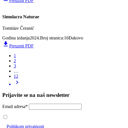
Preuzmi PDF
Simulacra Naturae
Tomislav Čeranić
Godina izdanja
2024.
Broj stranica:
16
Đakovo
file_download
Preuzmi PDF
1
2
3
…
12
chevron_right
Prijavite se na naš newsletter
Email adresa*
Prihvaćam da će se email adresa koristiti u skladu s našom
Politikom privatnosti