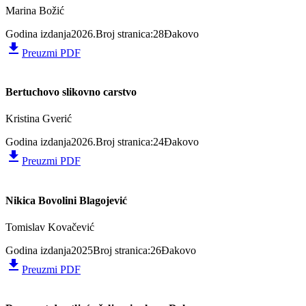
Marina Božić
Godina izdanja
2026.
Broj stranica:
28
Đakovo
file_download
Preuzmi PDF
Bertuchovo slikovno carstvo
Kristina Gverić
Godina izdanja
2026.
Broj stranica:
24
Đakovo
file_download
Preuzmi PDF
Nikica Bovolini Blagojević
Tomislav Kovačević
Godina izdanja
2025
Broj stranica:
26
Đakovo
file_download
Preuzmi PDF