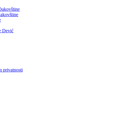
 Đakovštine
akovštine
e
e Dević
m privatnosti