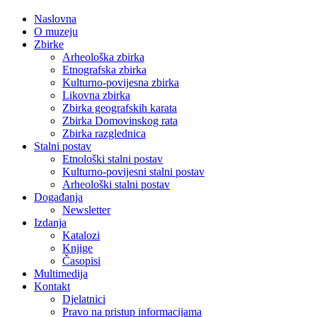
Naslovna
O muzeju
Zbirke
Arheološka zbirka
Etnografska zbirka
Kulturno-povijesna zbirka
Likovna zbirka
Zbirka geografskih karata
Zbirka Domovinskog rata
Zbirka razglednica
Stalni postav
Etnološki stalni postav
Kulturno-povijesni stalni postav
Arheološki stalni postav
Događanja
Newsletter
Izdanja
Katalozi
Knjige
Časopisi
Multimedija
Kontakt
Djelatnici
Pravo na pristup informacijama