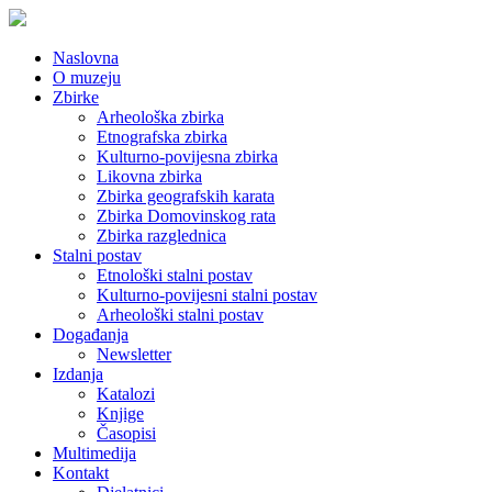
Naslovna
O muzeju
Zbirke
Arheološka zbirka
Etnografska zbirka
Kulturno-povijesna zbirka
Likovna zbirka
Zbirka geografskih karata
Zbirka Domovinskog rata
Zbirka razglednica
Stalni postav
Etnološki stalni postav
Kulturno-povijesni stalni postav
Arheološki stalni postav
Događanja
Newsletter
Izdanja
Katalozi
Knjige
Časopisi
Multimedija
Kontakt