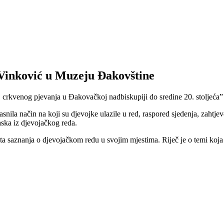
 Vinković u Muzeju Đakovštine
crkvenog pjevanja u Đakovačkoj nadbiskupiji do sredine 20. stoljeća” 
asnila način na koji su djevojke ulazile u red, raspored sjedenja, zahtje
aska iz djevojačkog reda.
tita saznanja o djevojačkom redu u svojim mjestima. Riječ je o temi koj