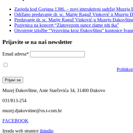
Zasjeda kod Gorjana 1386. – novi interaktivni sadržaj Muzeja
Održano predavanje dr. sc. Marije Raguž Vinković u Muzeju Đ
Predavanje dr. sc. Marije Raguž Vinković u Muzeju Đakovštin
Pozivnica na koncert “Zlatovezom sunce zlatne niti tka”
Otvorenje izložbe “Vezovima kroz Đakovštinu” kustosice Ivan
Prijavite se na naš newsletter
Email adresa*
Prihvaćam da će se email adresa koristiti u skladu s našom
Politiko
Muzej Đakovštine, Ante Starčevića 34, 31400 Đakovo
031/813-254
muzej.djakovstine@os.t-com.hr
FACEBOOK
Izrada web stranice
ilstudio