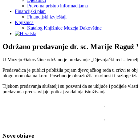
Djelatnici
Pravo na pristup informacijama
Financijski plan
Financijski izvještaji
Knjižnica
Katalog Knjižnice Muzeja Đakovštine
Održano predavanje dr. sc. Marije Raguž
U Muzeju Đakovštine održano je predavanje „Djevojački red – temelj 
Predavačica je publici približila pojam djevojačkog reda u crkvi te obj
ulogu momaka na koru. Posebno je obrazložila okolnosti i razloge izl
Tijekom predavanja slušatelji su pozvani da se uključe i podijele vlas
predavanja predstavljaju poticaj za daljnja istraživanja.
Nove objave