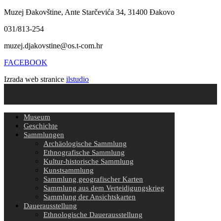
Muzej Đakovštine, Ante Starčevića 34, 31400 Đakovo
031/813-254
muzej.djakovstine@os.t-com.hr
FACEBOOK
Izrada web stranice
ilstudio
Museum
Geschichte
Sammlungen
Archäologische Sammlung
Ethnografische Sammlung
Kultur-historische Sammlung
Kunstsammlung
Sammlung geografischer Karten
Sammlung aus dem Verteidigungskrieg
Sammlung der Ansichtskarten
Dauerausstellung
Ethnologische Dauerausstellung