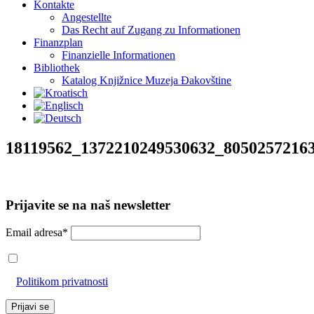
Kontakte
Angestellte
Das Recht auf Zugang zu Informationen
Finanzplan
Finanzielle Informationen
Bibliothek
Katalog Knjižnice Muzeja Đakovštine
18119562_1372210249530632_8050257216
Prijavite se na naš newsletter
Email adresa*
Prihvaćam da će se email adresa koristiti u skladu s našom
Politikom privatnosti