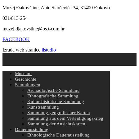
Muzej Đakovštine, Ante Starčevića 34, 31400 Đakovo
031/813-254
muzej.djakovstine@os.t-com.hr
FACEBOOK
Izrada web stranice
ilstudio
Museum
Geschichte
Sammlungen
Archäologische Sammlung
Ethnografische Sammlung
Kultur-historische Sammlung
Kunstsammlung
Sammlung geografischer Karten
Sammlung aus dem Verteidigungskrieg
Sammlung der Ansichtskarten
Dauerausstellung
Ethnologische Dauerausstellung